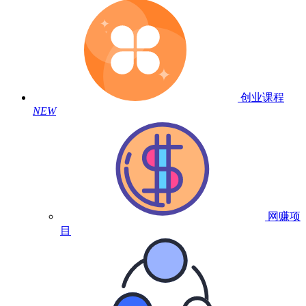
创业课程
NEW
网赚项
目