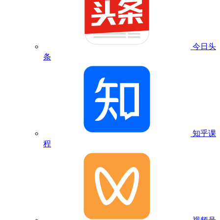
今日头
条
知乎课
程