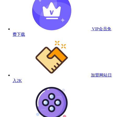
VIP会员
免
费下载
加盟网站
日
入2K