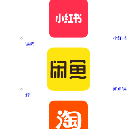
小红书
课程
闲鱼课
程