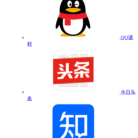
QQ课
程
今日头
条