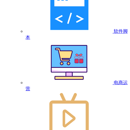
软件脚
本
电商运
营