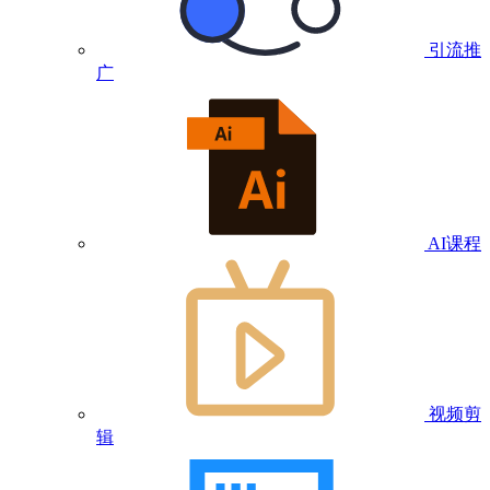
引流推
广
AI课程
视频剪
辑