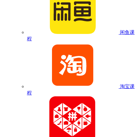
闲鱼课
程
淘宝课
程