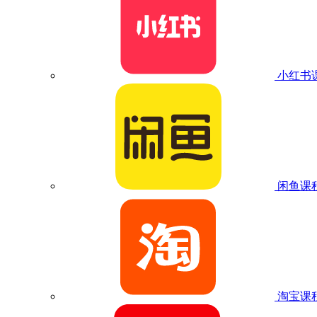
小红书
闲鱼课
淘宝课