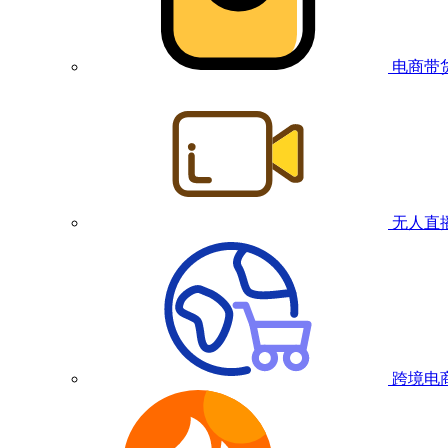
电商带
无人直
跨境电