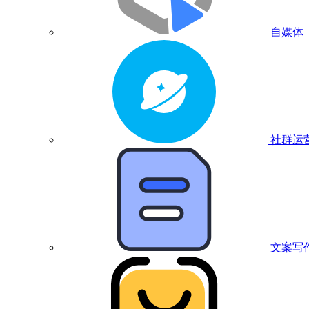
自媒体
社群运
文案写