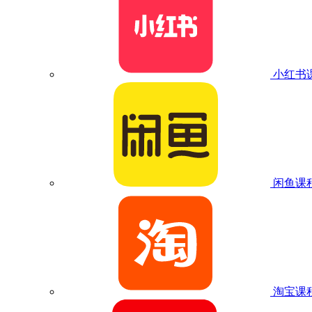
小红书
闲鱼课
淘宝课