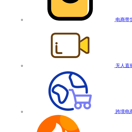
电商带
无人直
跨境电