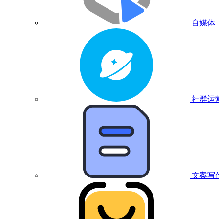
自媒体
社群运
文案写