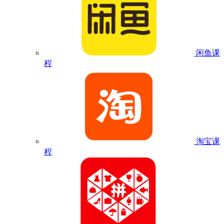
闲鱼课
程
淘宝课
程