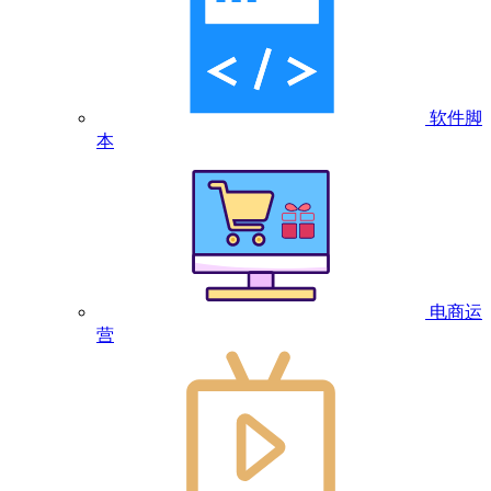
软件脚
本
电商运
营