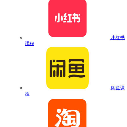
小红书
课程
闲鱼课
程