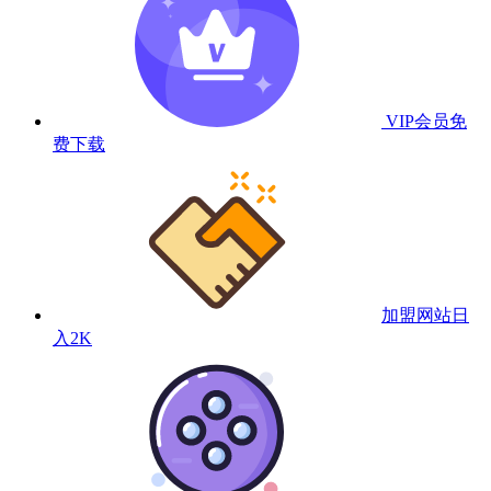
VIP会员
免
费下载
加盟网站
日
入2K