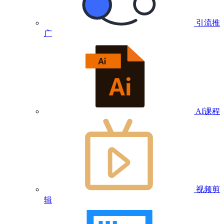
引流推
广
AI课程
视频剪
辑