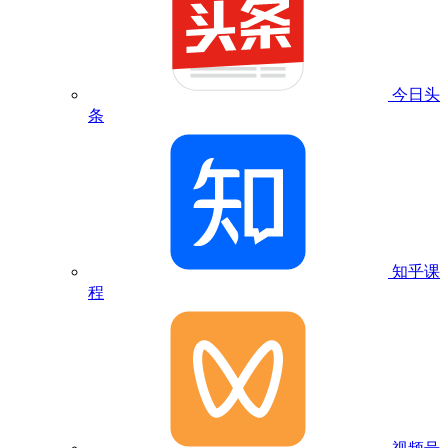
今日头
条
知乎课
程