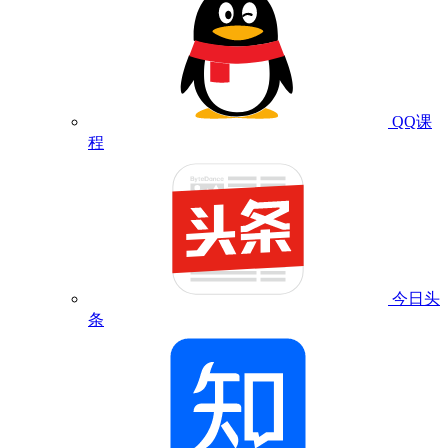
QQ课
程
今日头
条