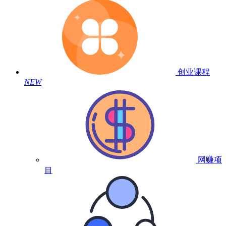
创业课程
NEW
网赚项
目