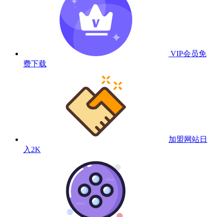
VIP会员
免
费下载
加盟网站
日
入2K