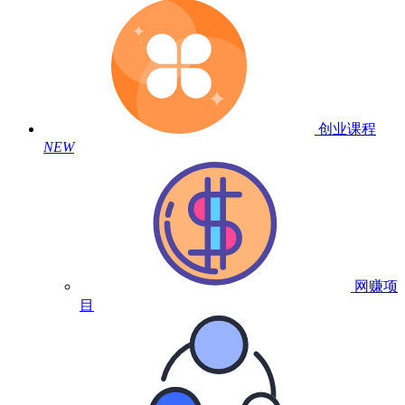
创业课程
NEW
网赚项
目