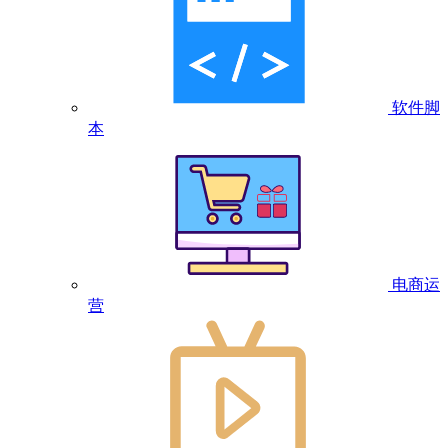
软件脚
本
电商运
营