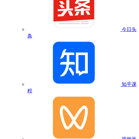
今日头
条
知乎课
程