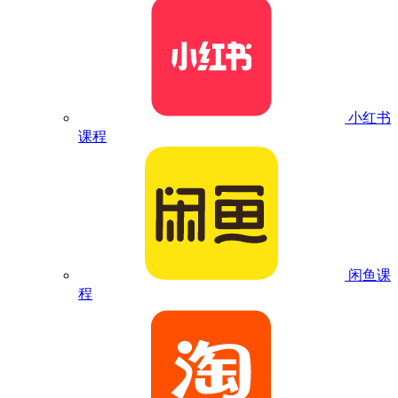
小红书
课程
闲鱼课
程