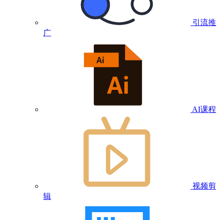
引流推
广
AI课程
视频剪
辑