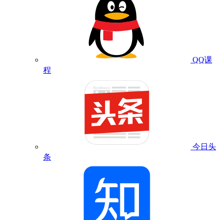
QQ课
程
今日头
条