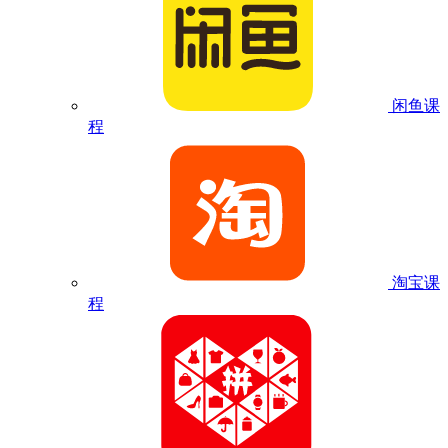
闲鱼课
程
淘宝课
程