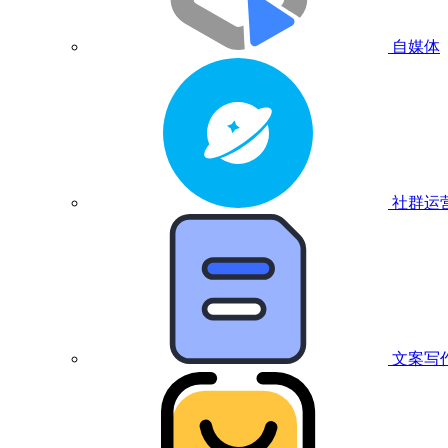
自媒体
社群运
文案写