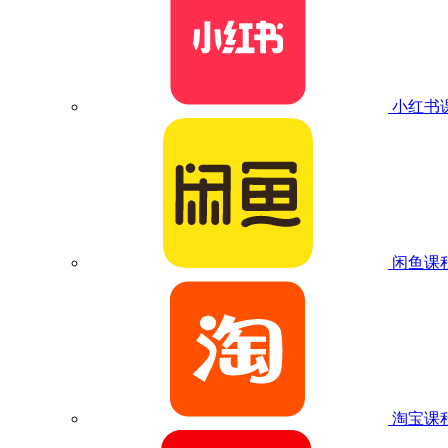
小红书
闲鱼课
淘宝课