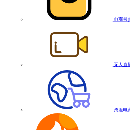
电商带
无人直
跨境电