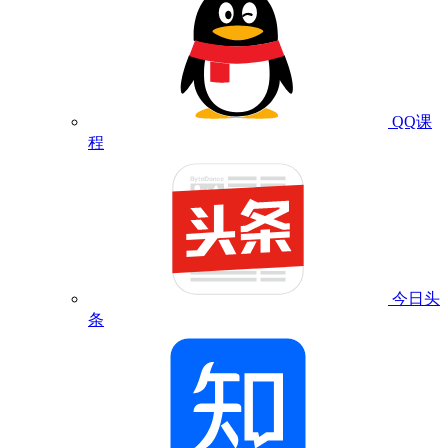
QQ课
程
今日头
条