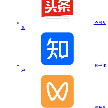
今日头
条
知乎课
程