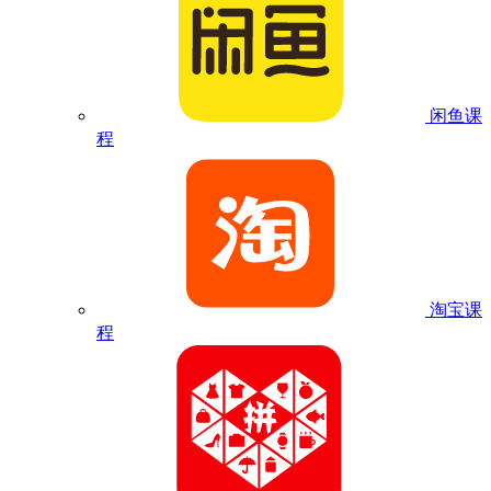
闲鱼课
程
淘宝课
程