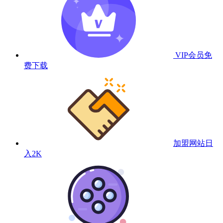
VIP会员
免
费下载
加盟网站
日
入2K