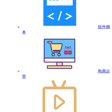
软件脚
本
电商运
营