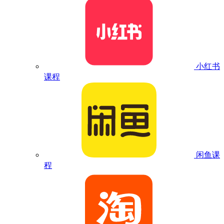
小红书
课程
闲鱼课
程