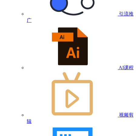
引流推
广
AI课程
视频剪
辑