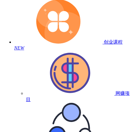
创业课程
NEW
网赚项
目