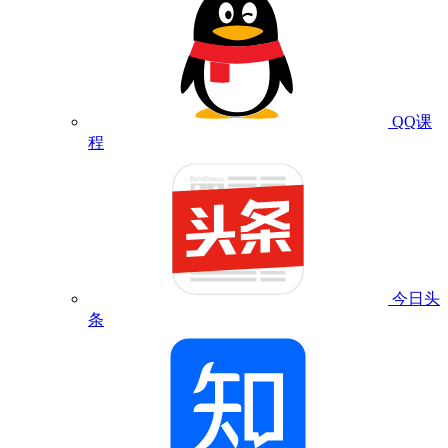
QQ课
程
今日头
条