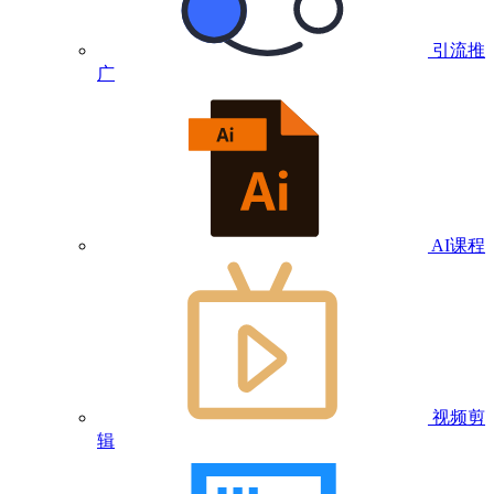
引流推
广
AI课程
视频剪
辑