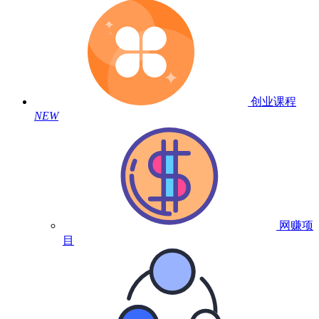
创业课程
NEW
网赚项
目