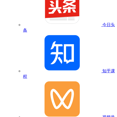
今日头
条
知乎课
程