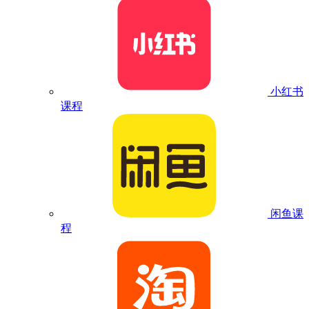
小红书
课程
闲鱼课
程