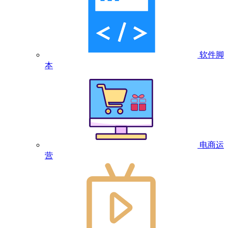
软件脚
本
电商运
营