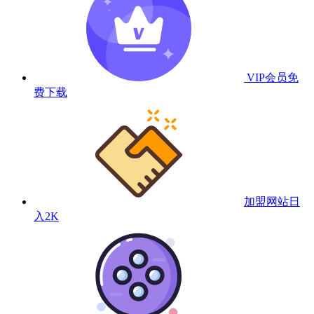
VIP会员
免
费下载
加盟网站
日
入2K