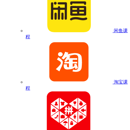
闲鱼课
程
淘宝课
程