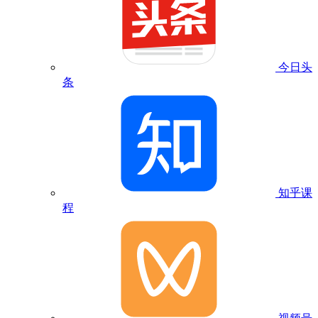
今日头
条
知乎课
程