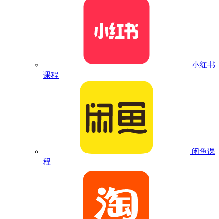
小红书
课程
闲鱼课
程