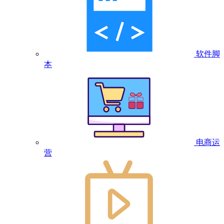
软件脚
本
电商运
营