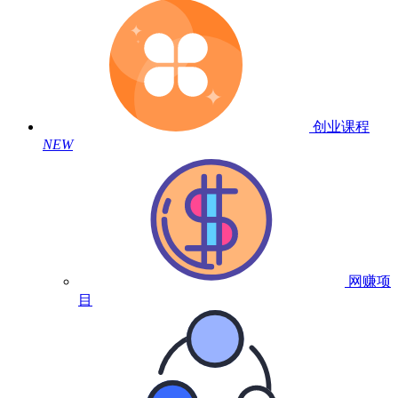
创业课程
NEW
网赚项
目