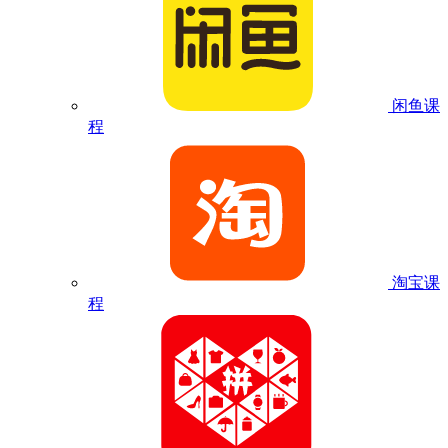
闲鱼课
程
淘宝课
程