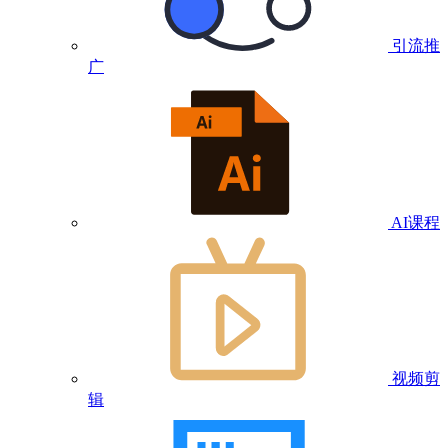
引流推
广
AI课程
视频剪
辑