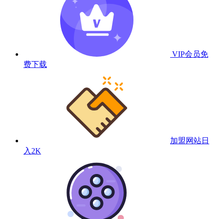
VIP会员
免
费下载
加盟网站
日
入2K