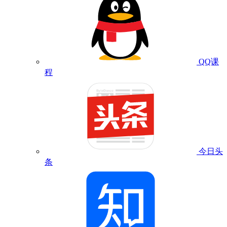
QQ课
程
今日头
条