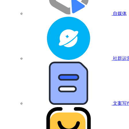
自媒体
社群运
文案写