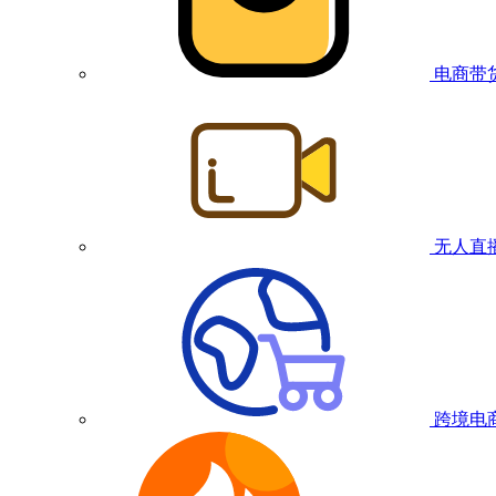
电商带
无人直
跨境电