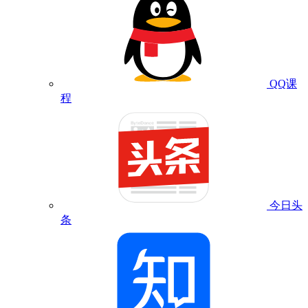
QQ课
程
今日头
条