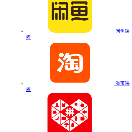
闲鱼课
程
淘宝课
程