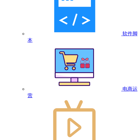
软件脚
本
电商运
营