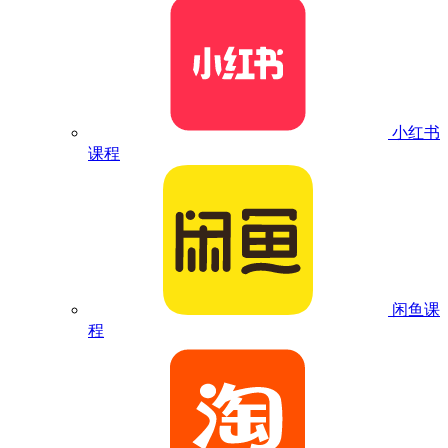
小红书
课程
闲鱼课
程