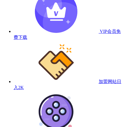
VIP会员
免
费下载
加盟网站
日
入2K