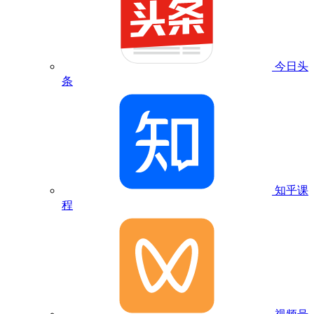
今日头
条
知乎课
程