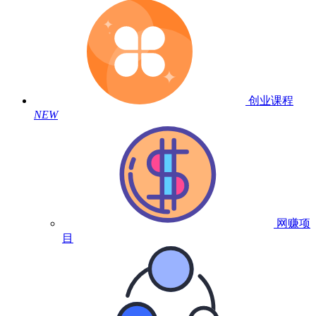
创业课程
NEW
网赚项
目