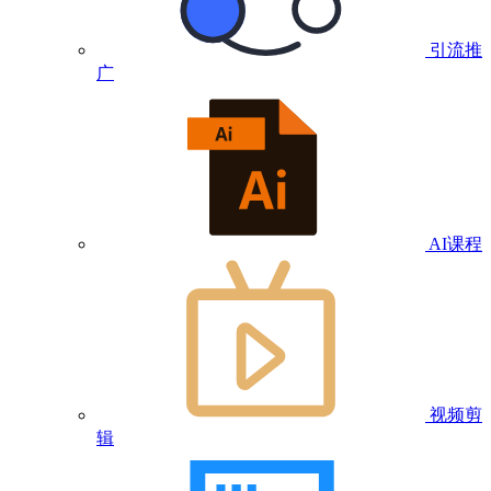
引流推
广
AI课程
视频剪
辑