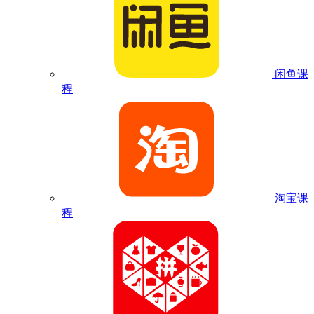
闲鱼课
程
淘宝课
程