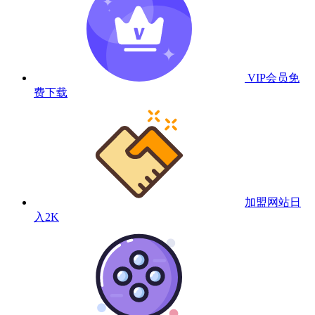
VIP会员
免
费下载
加盟网站
日
入2K