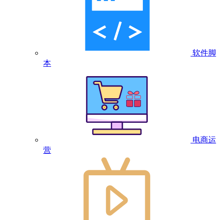
软件脚
本
电商运
营