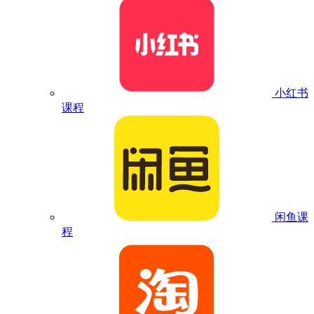
小红书
课程
闲鱼课
程