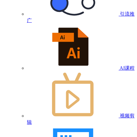
引流推
广
AI课程
视频剪
辑