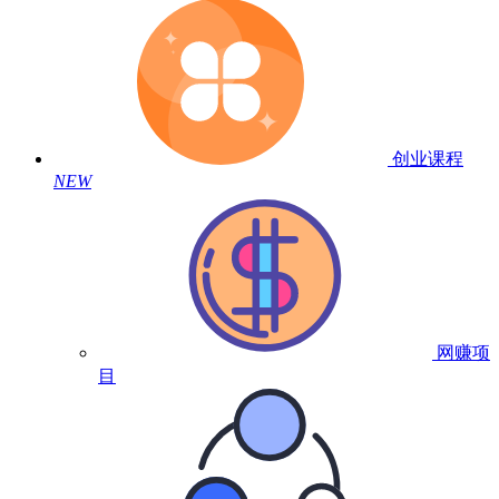
创业课程
NEW
网赚项
目