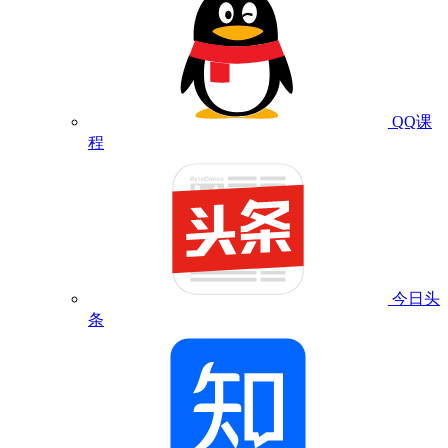
QQ课
程
今日头
条