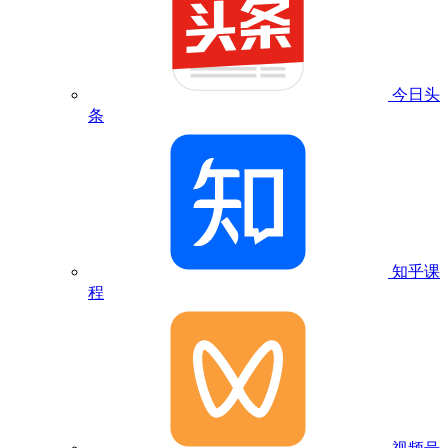
今日头
条
知乎课
程