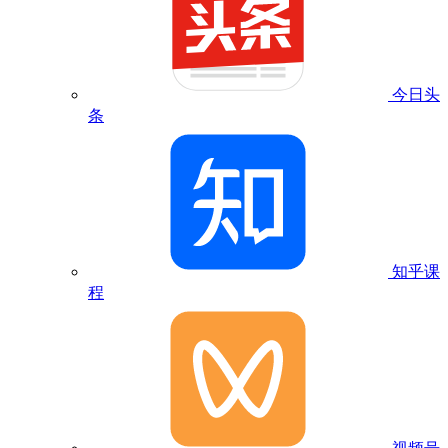
今日头
条
知乎课
程