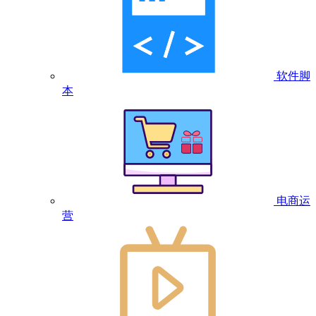
软件脚
本
电商运
营