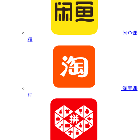
闲鱼课
程
淘宝课
程