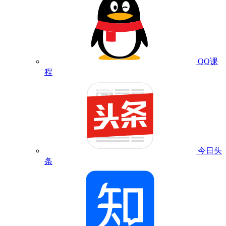
QQ课
程
今日头
条