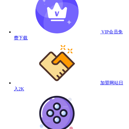
VIP会员
免
费下载
加盟网站
日
入2K