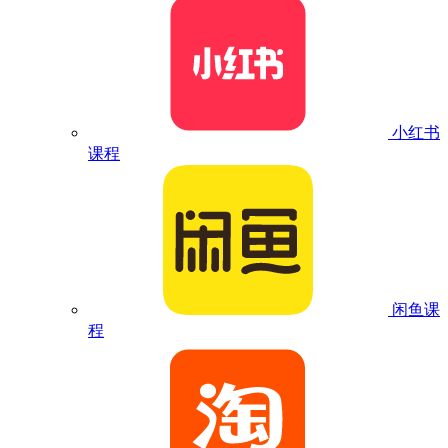
小红书
课程
闲鱼课
程