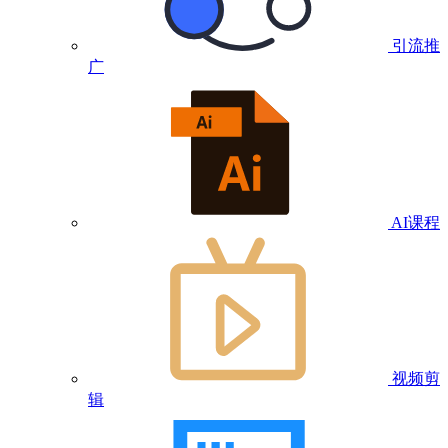
引流推
广
AI课程
视频剪
辑