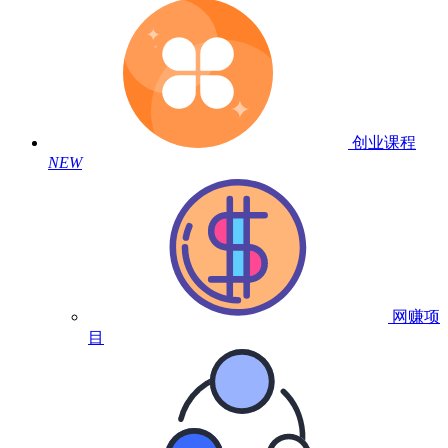
创业课程
NEW
网赚项
目