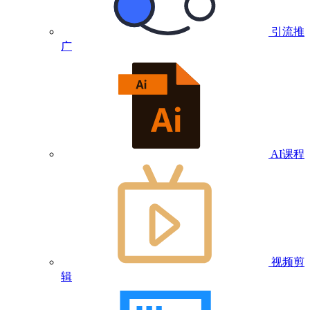
引流推
广
AI课程
视频剪
辑