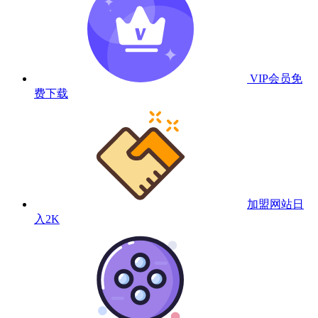
VIP会员
免
费下载
加盟网站
日
入2K