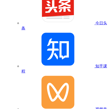
今日头
条
知乎课
程