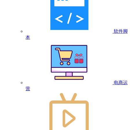
软件脚
本
电商运
营