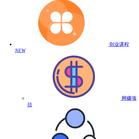
创业课程
NEW
网赚项
目