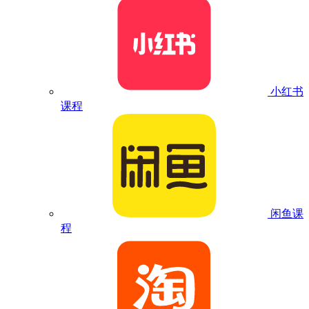
小红书
课程
闲鱼课
程