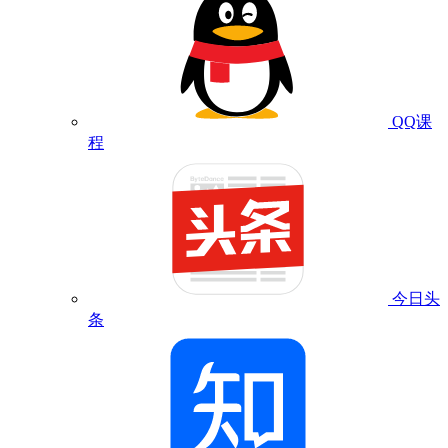
QQ课
程
今日头
条