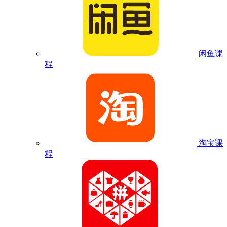
闲鱼课
程
淘宝课
程