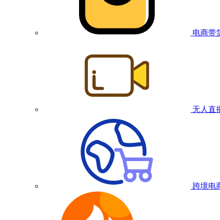
电商带
无人直
跨境电