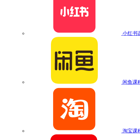
小红书
闲鱼课
淘宝课