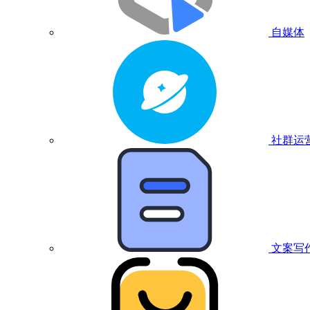
自媒体
社群运
文案写