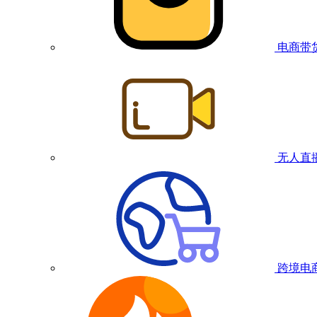
电商带
无人直
跨境电