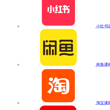
小红书
闲鱼课
淘宝课