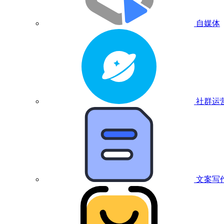
自媒体
社群运
文案写