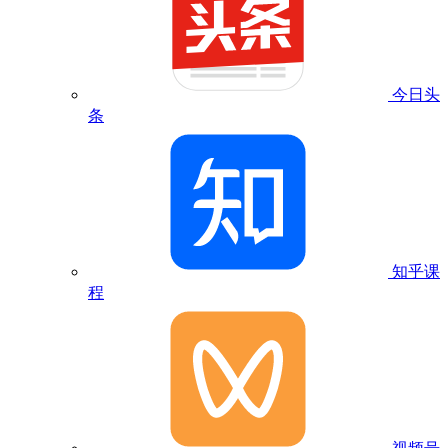
今日头
条
知乎课
程