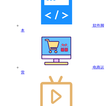
软件脚
本
电商运
营