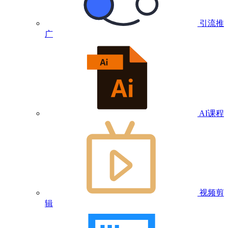
引流推
广
AI课程
视频剪
辑