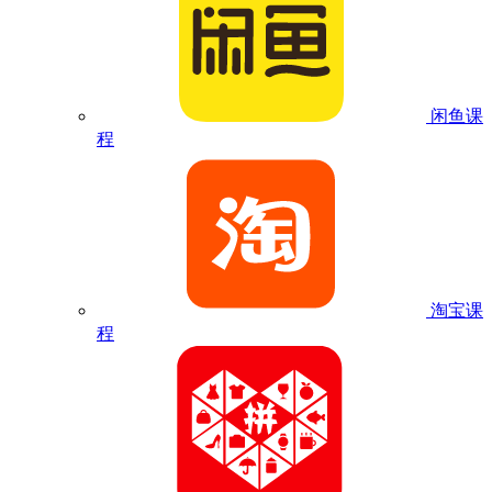
闲鱼课
程
淘宝课
程