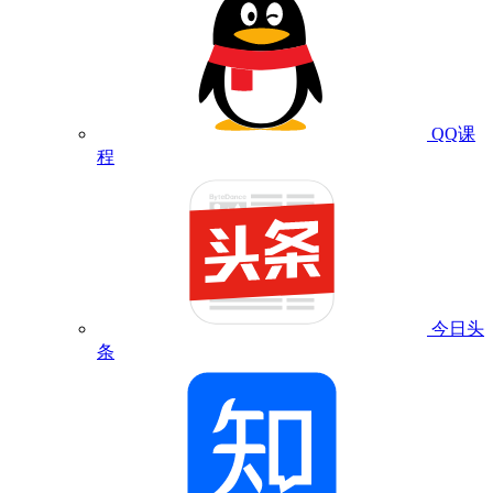
QQ课
程
今日头
条