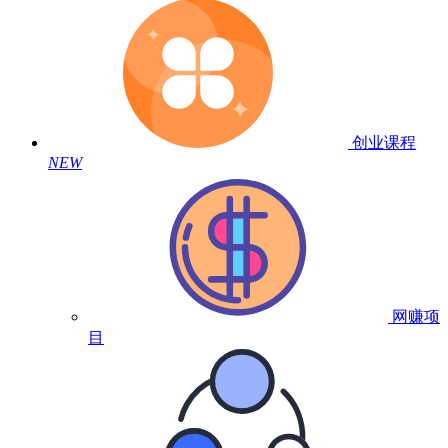
创业课程
NEW
网赚项
目