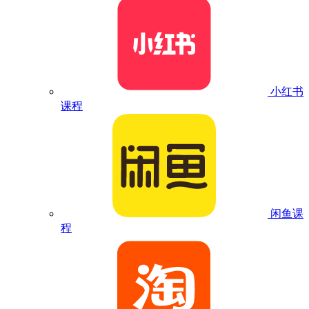
小红书
课程
闲鱼课
程