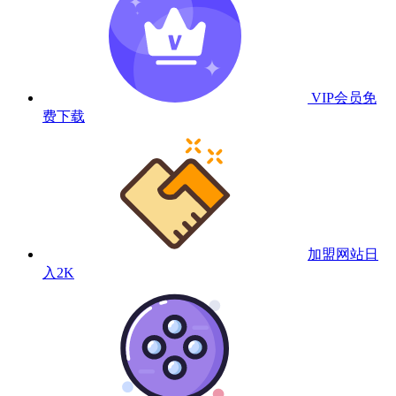
VIP会员
免
费下载
加盟网站
日
入2K