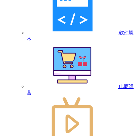
软件脚
本
电商运
营