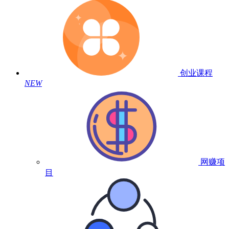
创业课程
NEW
网赚项
目