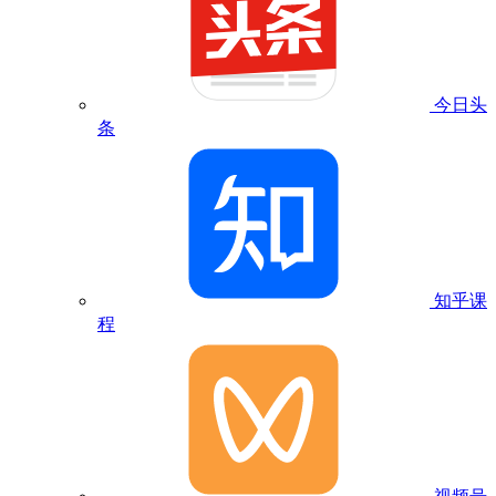
今日头
条
知乎课
程