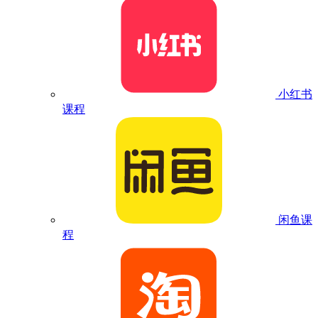
小红书
课程
闲鱼课
程