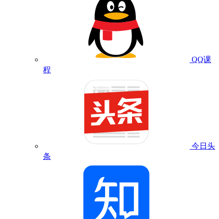
QQ课
程
今日头
条