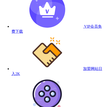
VIP会员
免
费下载
加盟网站
日
入2K