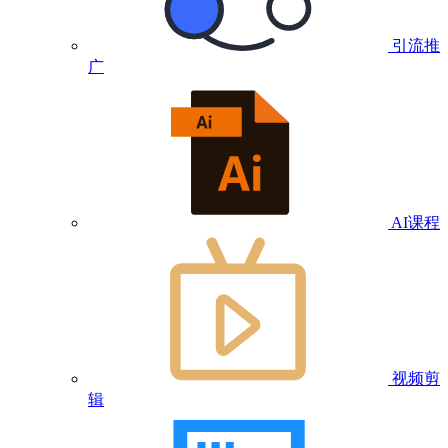
引流推
广
AI课程
视频剪
辑