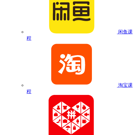
闲鱼课
程
淘宝课
程