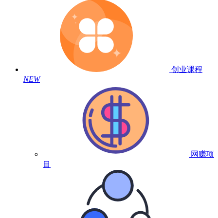
创业课程
NEW
网赚项
目