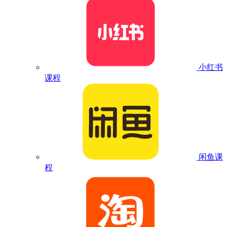
小红书
课程
闲鱼课
程