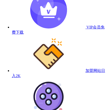
VIP会员
免
费下载
加盟网站
日
入2K