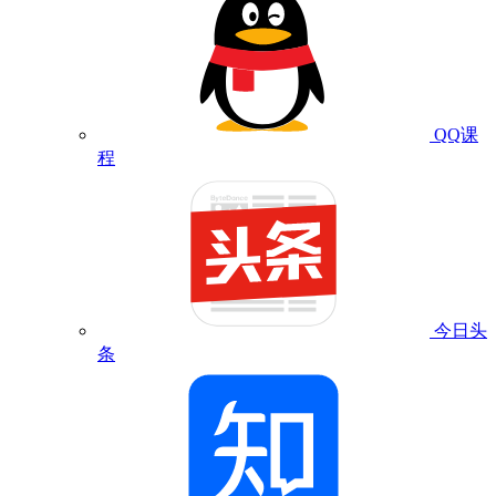
QQ课
程
今日头
条