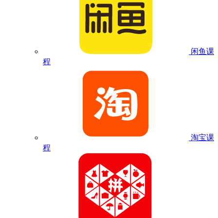
闲鱼课
程
淘宝课
程