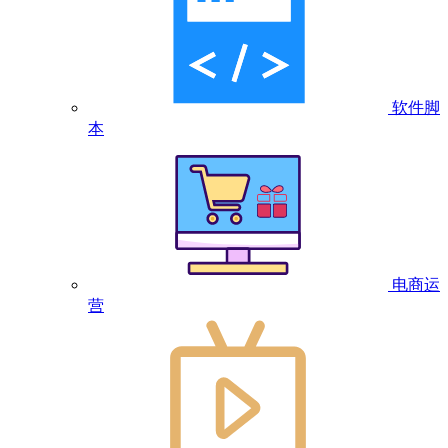
软件脚
本
电商运
营