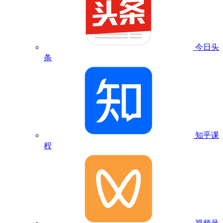
今日头
条
知乎课
程