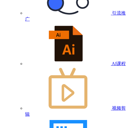
引流推
广
AI课程
视频剪
辑