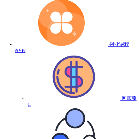
创业课程
NEW
网赚项
目