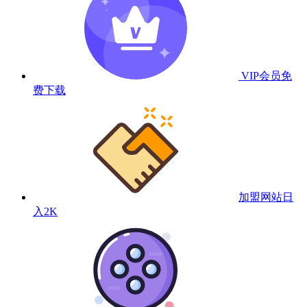
VIP会员
免
费下载
加盟网站
日
入2K