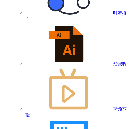
引流推
广
AI课程
视频剪
辑