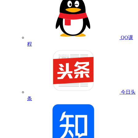
QQ课
程
今日头
条