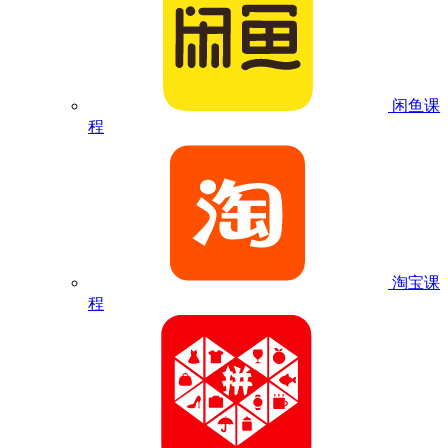
闲鱼课
程
淘宝课
程