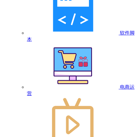
软件脚
本
电商运
营