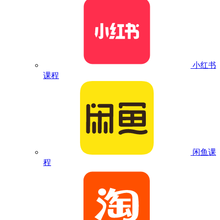
小红书
课程
闲鱼课
程