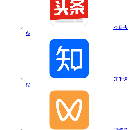
今日头
条
知乎课
程