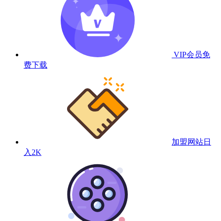
VIP会员
免
费下载
加盟网站
日
入2K