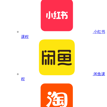
小红书
课程
闲鱼课
程