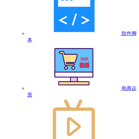
软件脚
本
电商运
营