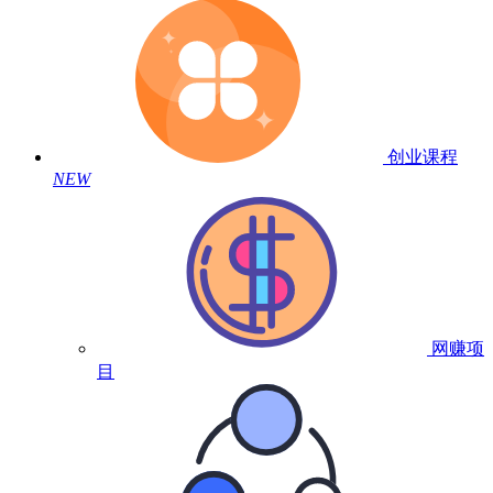
创业课程
NEW
网赚项
目