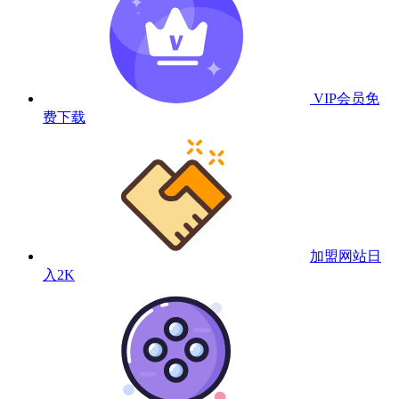
VIP会员
免
费下载
加盟网站
日
入2K