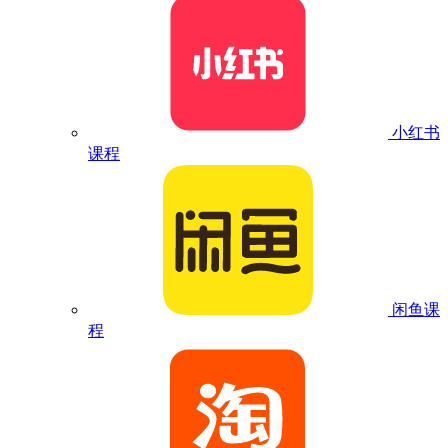
小红书
课程
闲鱼课
程