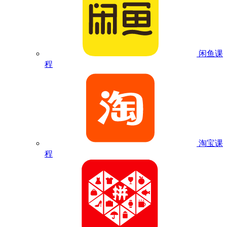
闲鱼课
程
淘宝课
程