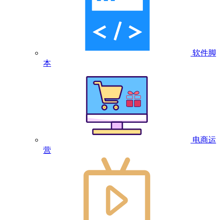
软件脚
本
电商运
营