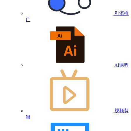
引流推
广
AI课程
视频剪
辑