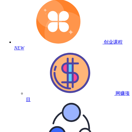
创业课程
NEW
网赚项
目