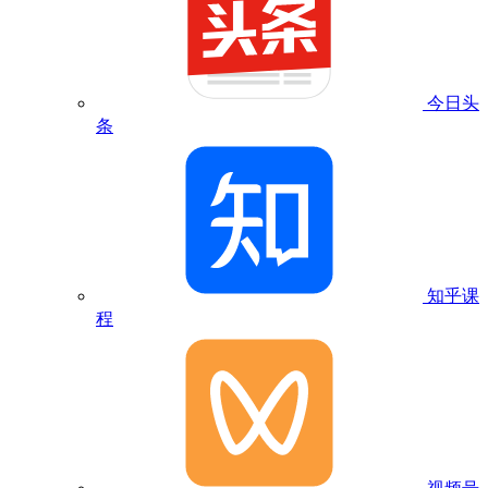
今日头
条
知乎课
程