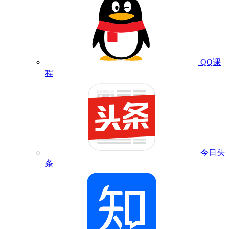
QQ课
程
今日头
条