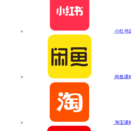
小红书
闲鱼课
淘宝课