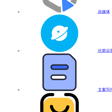
自媒体
社群运
文案写