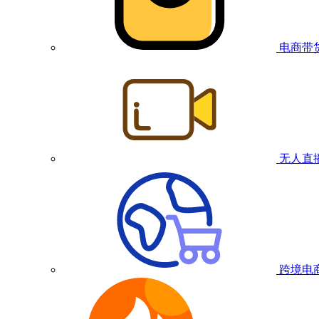
电商带
无人直
跨境电