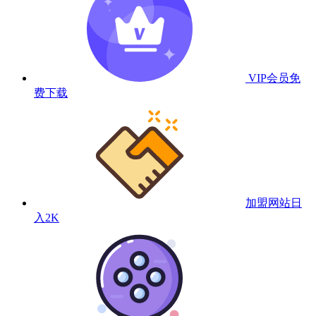
VIP会员
免
费下载
加盟网站
日
入2K