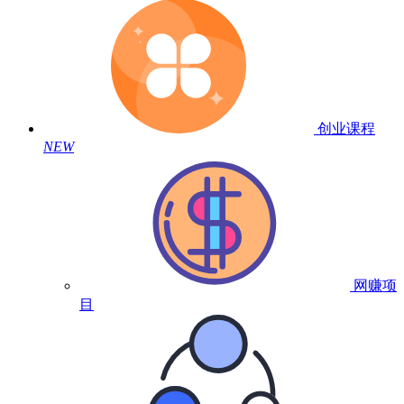
创业课程
NEW
网赚项
目