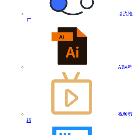
引流推
广
AI课程
视频剪
辑