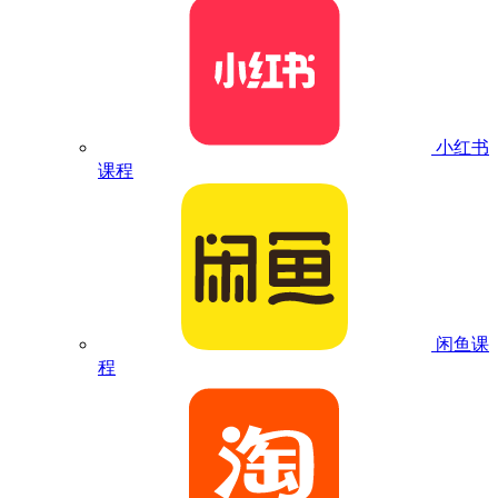
小红书
课程
闲鱼课
程