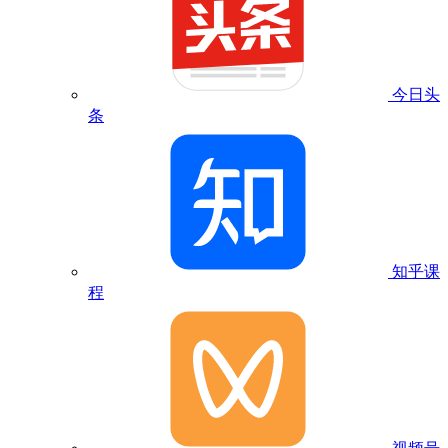
今日头
条
知乎课
程