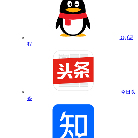
QQ课
程
今日头
条