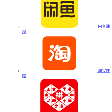
闲鱼课
程
淘宝课
程