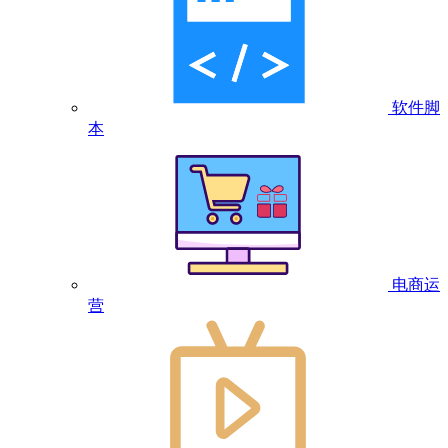
软件脚
本
电商运
营