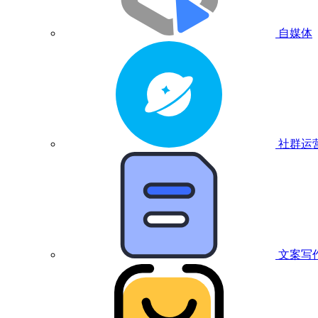
自媒体
社群运
文案写