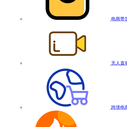
电商带
无人直
跨境电