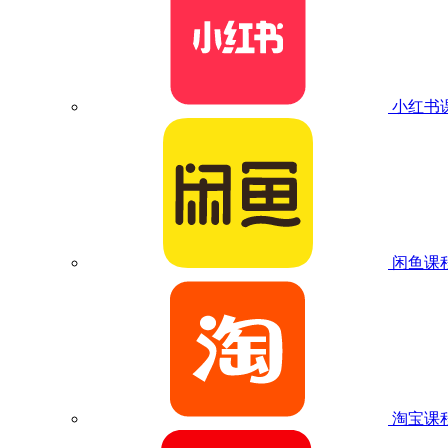
小红书
闲鱼课
淘宝课