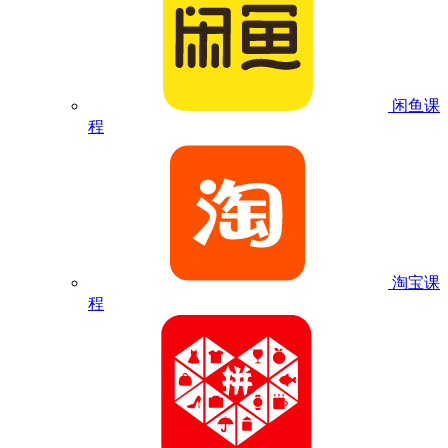
闲鱼课
程
淘宝课
程