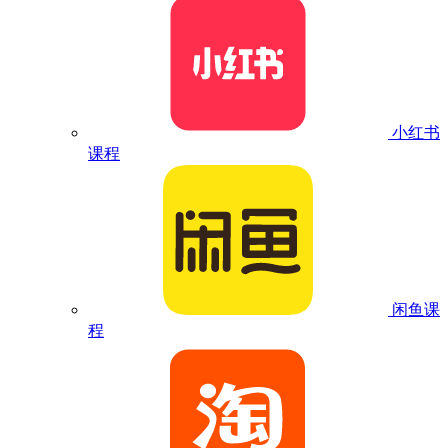
小红书
课程
闲鱼课
程