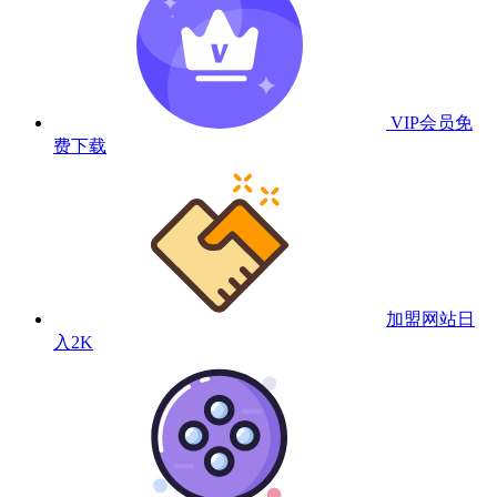
VIP会员
免
费下载
加盟网站
日
入2K