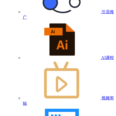
引流推
广
AI课程
视频剪
辑