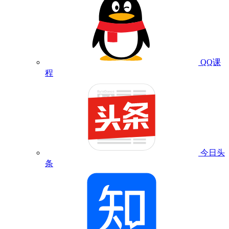
QQ课
程
今日头
条