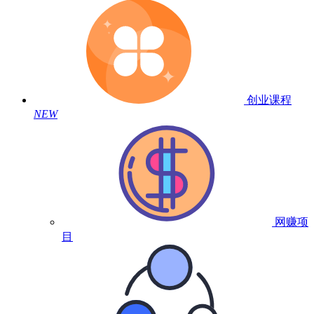
创业课程
NEW
网赚项
目