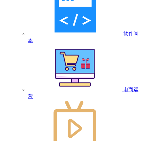
软件脚
本
电商运
营