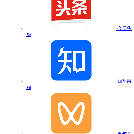
今日头
条
知乎课
程