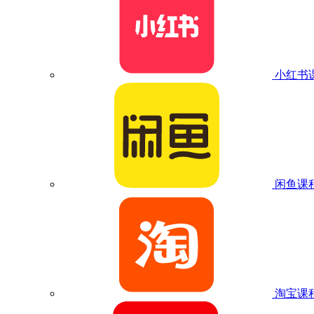
小红书
闲鱼课
淘宝课