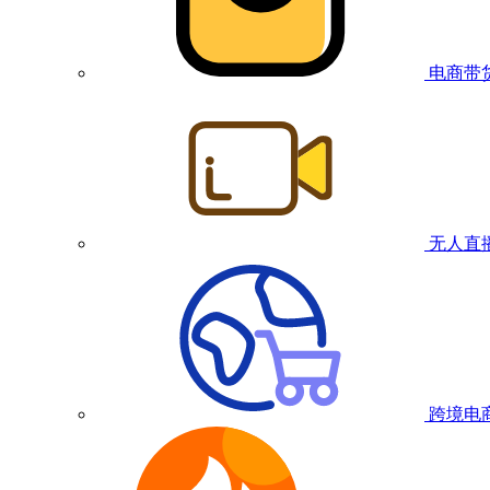
电商带
无人直
跨境电