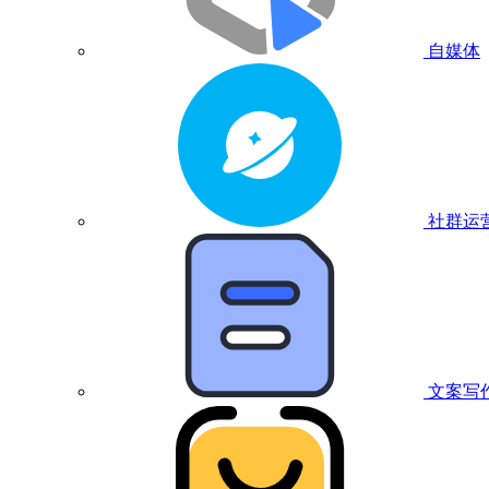
自媒体
社群运
文案写