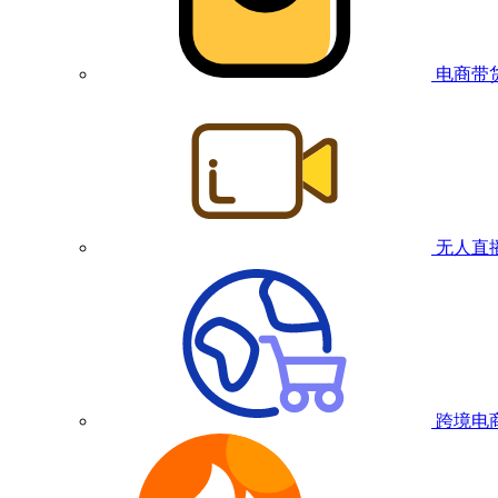
电商带
无人直
跨境电