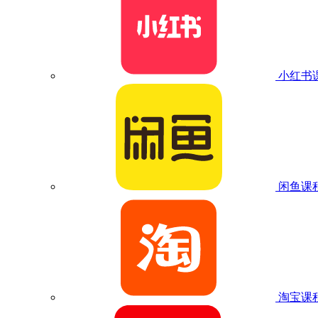
小红书
闲鱼课
淘宝课