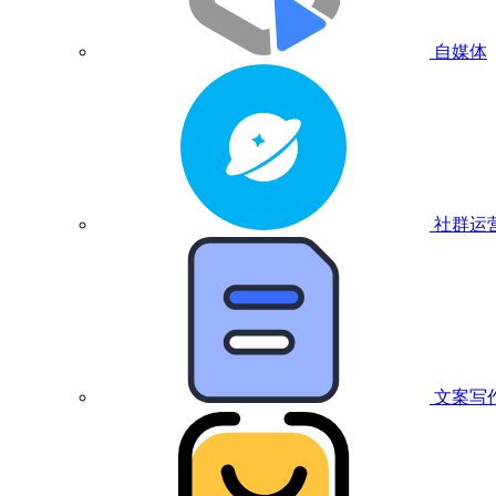
自媒体
社群运
文案写