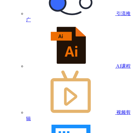
引流推
广
AI课程
视频剪
辑