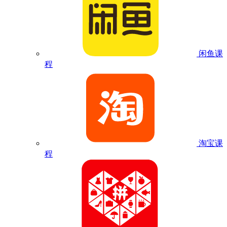
闲鱼课
程
淘宝课
程