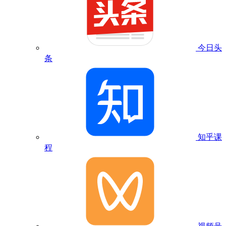
今日头
条
知乎课
程