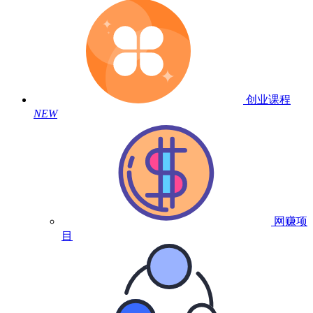
创业课程
NEW
网赚项
目