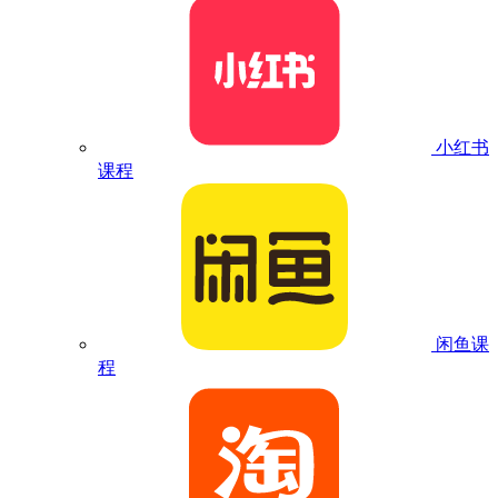
小红书
课程
闲鱼课
程