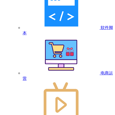
软件脚
本
电商运
营