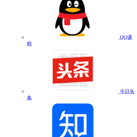
QQ课
程
今日头
条