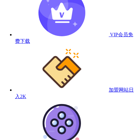
VIP会员
免
费下载
加盟网站
日
入2K