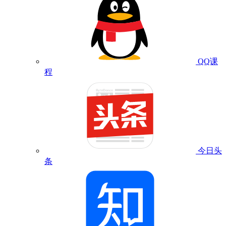
QQ课
程
今日头
条