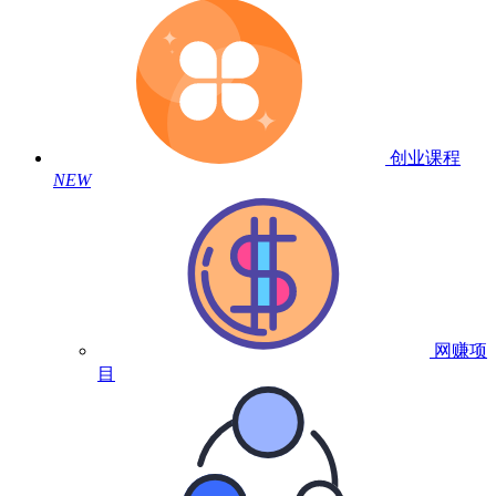
创业课程
NEW
网赚项
目