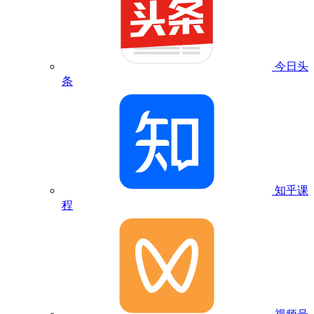
今日头
条
知乎课
程