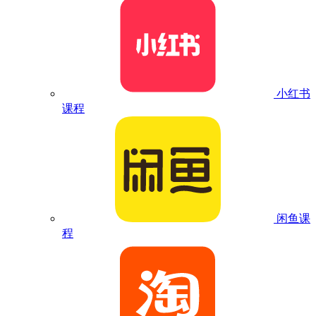
小红书
课程
闲鱼课
程