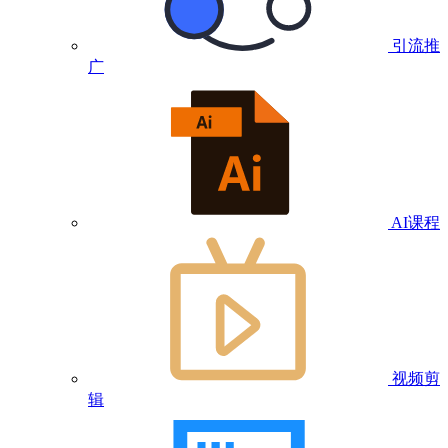
引流推
广
AI课程
视频剪
辑