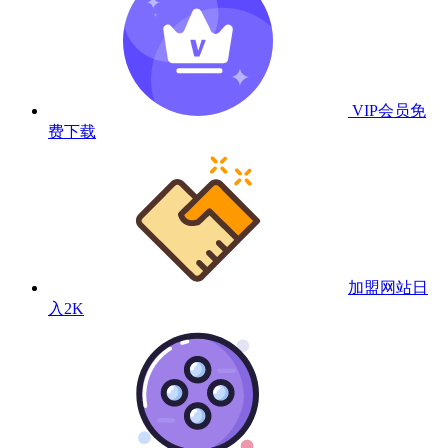
VIP会员
免
费下载
加盟网站
日
入2K