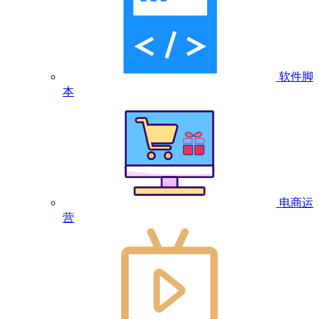
软件脚
本
电商运
营