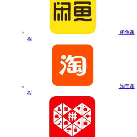
闲鱼课
程
淘宝课
程