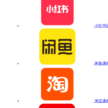
小红书
闲鱼课
淘宝课