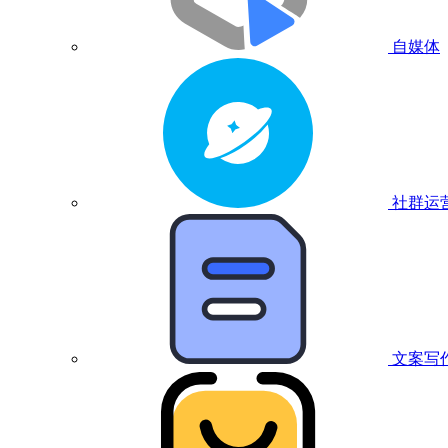
自媒体
社群运
文案写