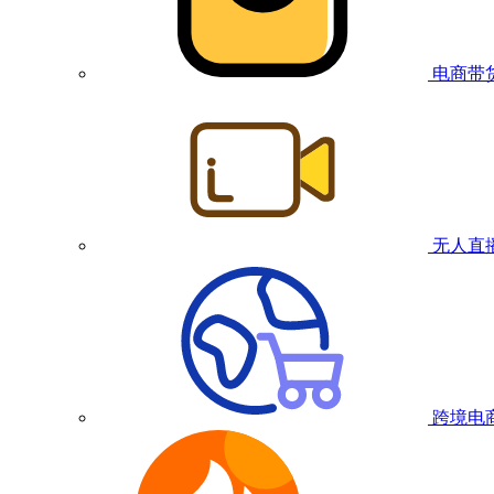
电商带
无人直
跨境电