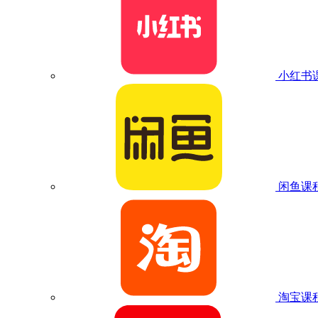
小红书
闲鱼课
淘宝课