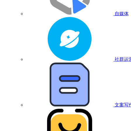
自媒体
社群运
文案写