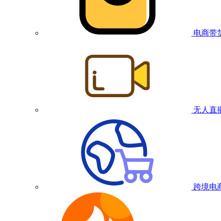
电商带
无人直
跨境电