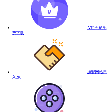
VIP会员
免
费下载
加盟网站
日
入2K