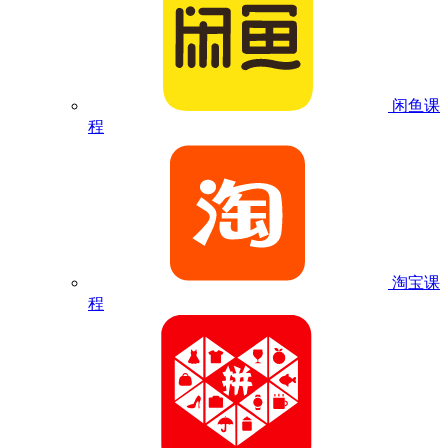
闲鱼课
程
淘宝课
程