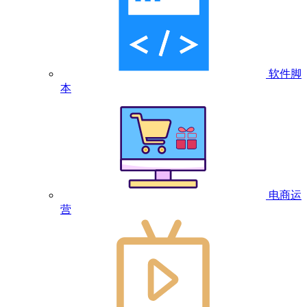
软件脚
本
电商运
营