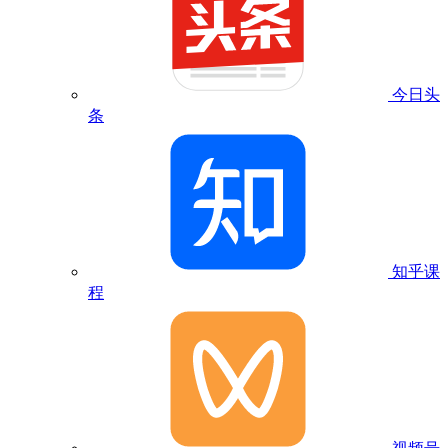
今日头
条
知乎课
程