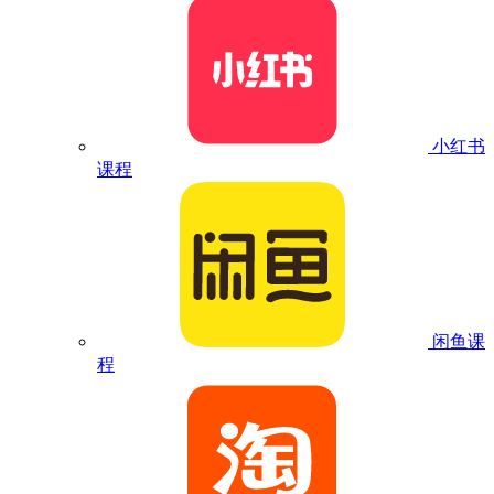
小红书
课程
闲鱼课
程