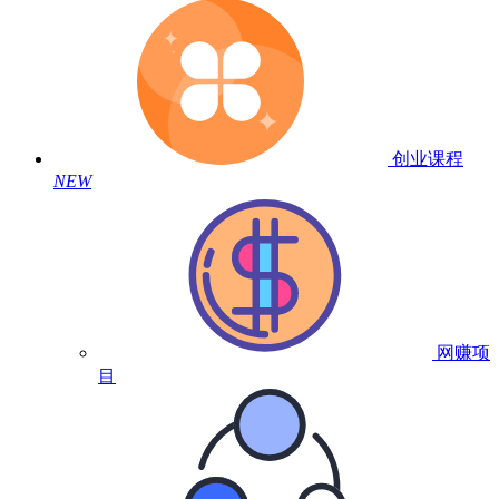
创业课程
NEW
网赚项
目