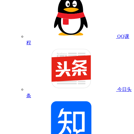
QQ课
程
今日头
条