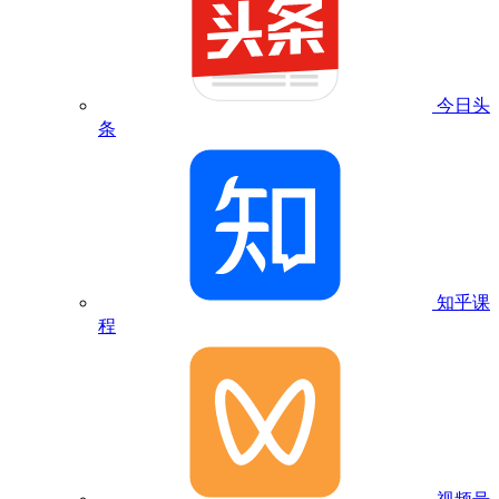
今日头
条
知乎课
程