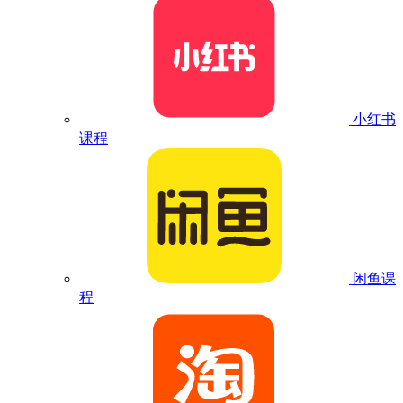
小红书
课程
闲鱼课
程