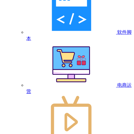
软件脚
本
电商运
营