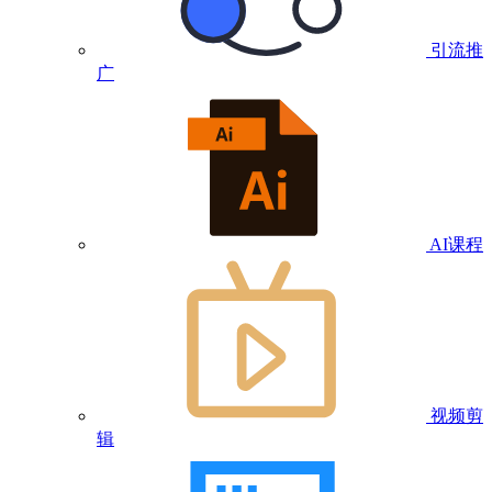
引流推
广
AI课程
视频剪
辑