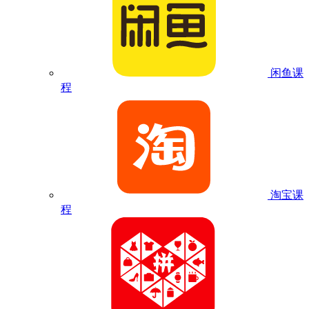
闲鱼课
程
淘宝课
程