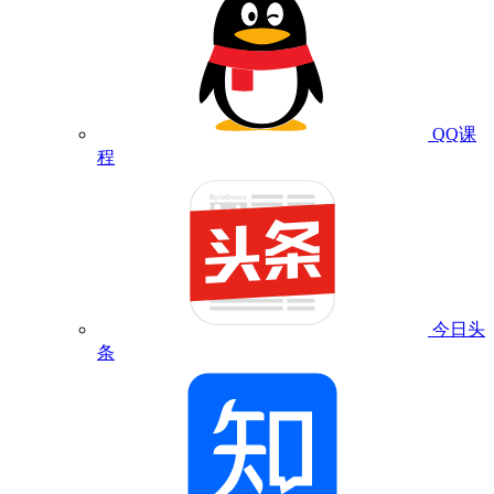
QQ课
程
今日头
条