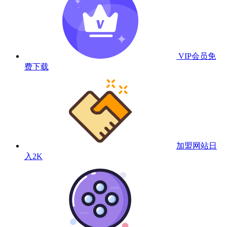
VIP会员
免
费下载
加盟网站
日
入2K