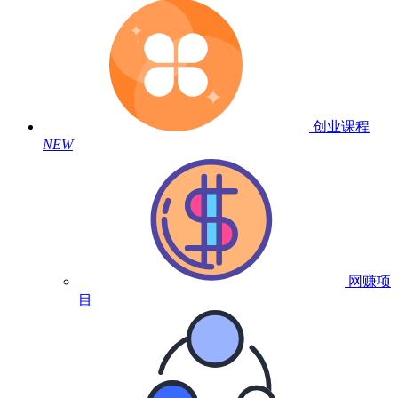
创业课程
NEW
网赚项
目