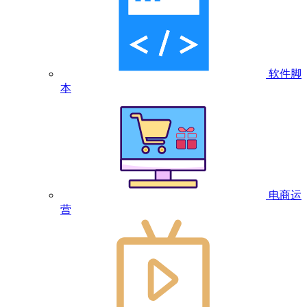
软件脚
本
电商运
营