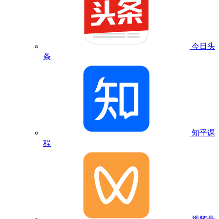
今日头
条
知乎课
程