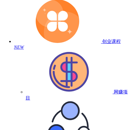
创业课程
NEW
网赚项
目