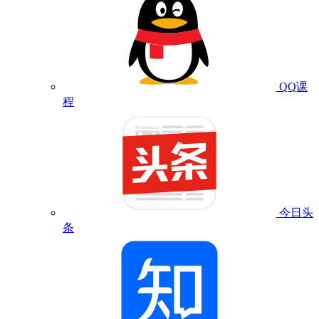
QQ课
程
今日头
条