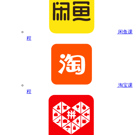
闲鱼课
程
淘宝课
程