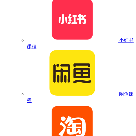
小红书
课程
闲鱼课
程