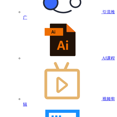
引流推
广
AI课程
视频剪
辑