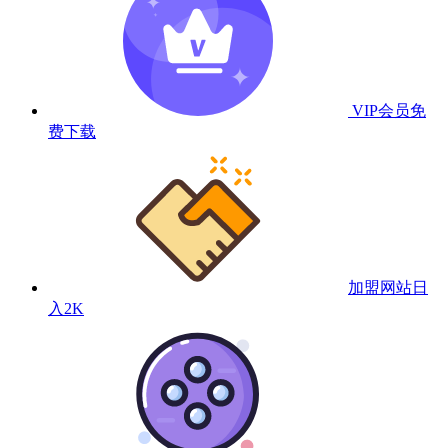
VIP会员
免
费下载
加盟网站
日
入2K