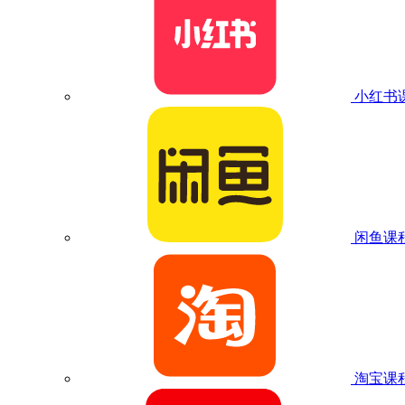
小红书
闲鱼课
淘宝课