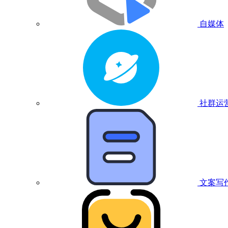
自媒体
社群运
文案写