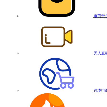
电商带
无人直
跨境电