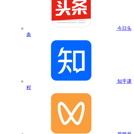
今日头
条
知乎课
程