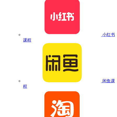
小红书
课程
闲鱼课
程