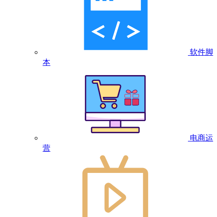
软件脚
本
电商运
营