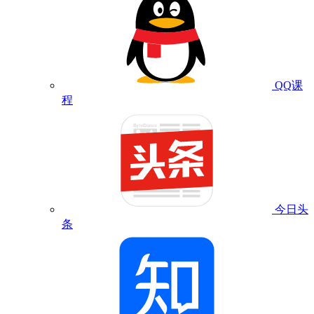
QQ课
程
今日头
条