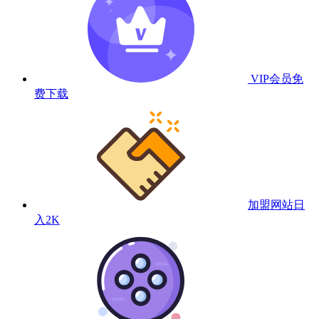
VIP会员
免
费下载
加盟网站
日
入2K