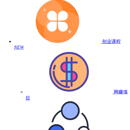
创业课程
NEW
网赚项
目