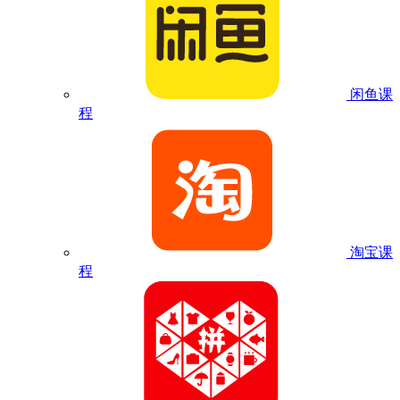
闲鱼课
程
淘宝课
程