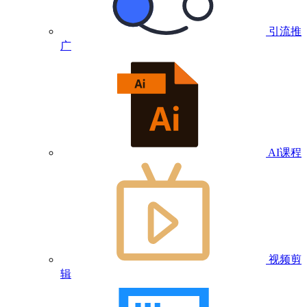
引流推
广
AI课程
视频剪
辑