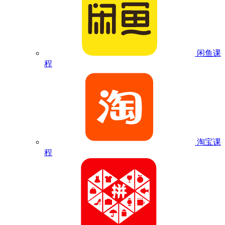
闲鱼课
程
淘宝课
程