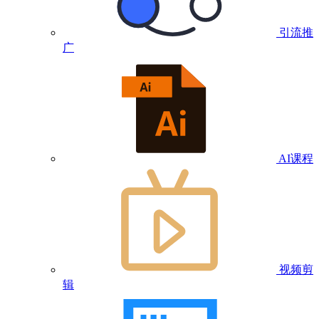
引流推
广
AI课程
视频剪
辑