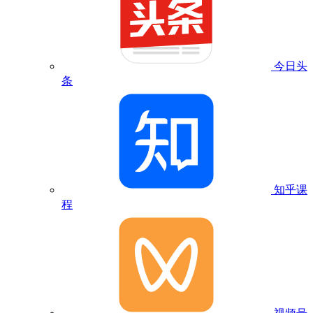
今日头
条
知乎课
程