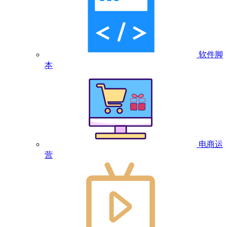
软件脚
本
电商运
营