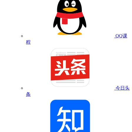
QQ课
程
今日头
条