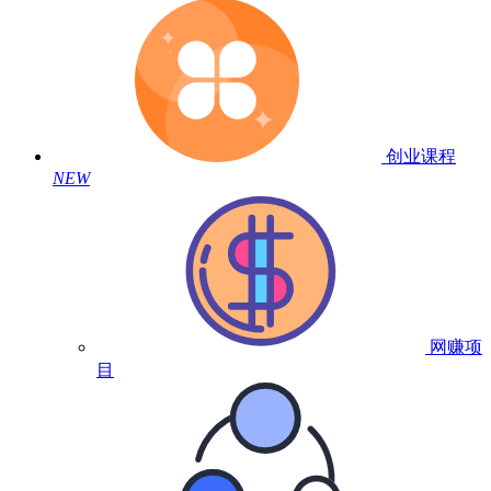
创业课程
NEW
网赚项
目