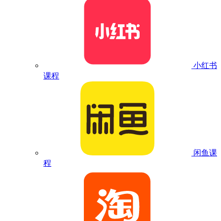
小红书
课程
闲鱼课
程