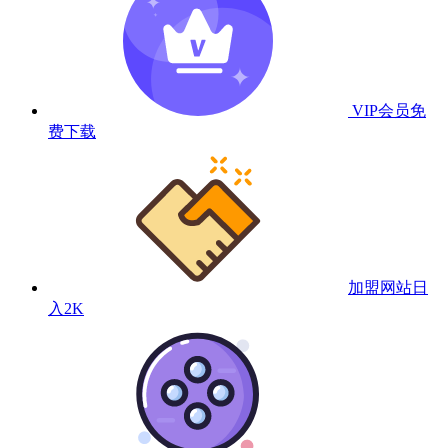
VIP会员
免
费下载
加盟网站
日
入2K