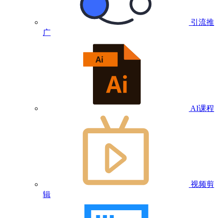
引流推
广
AI课程
视频剪
辑