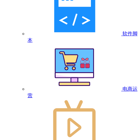
软件脚
本
电商运
营