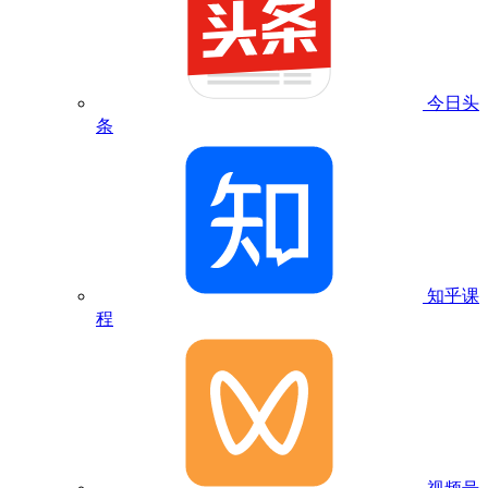
今日头
条
知乎课
程