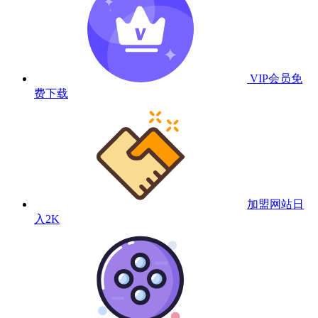
VIP会员
免
费下载
加盟网站
日
入2K