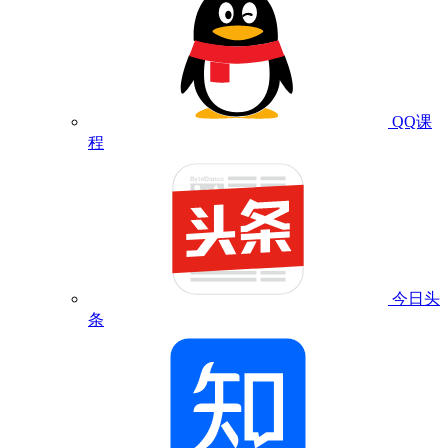
QQ课
程
今日头
条