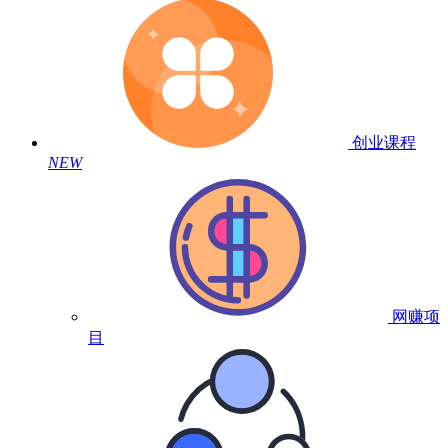
创业课程
NEW
网赚项
目