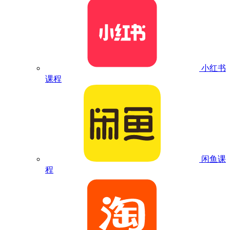
小红书
课程
闲鱼课
程