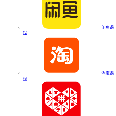
闲鱼课
程
淘宝课
程