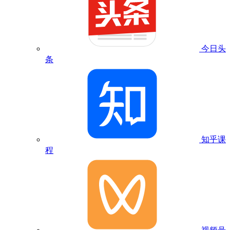
今日头
条
知乎课
程