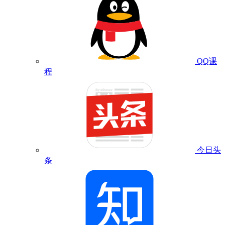
QQ课
程
今日头
条