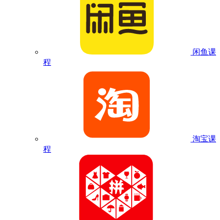
闲鱼课
程
淘宝课
程