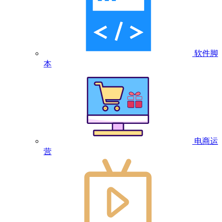
软件脚
本
电商运
营