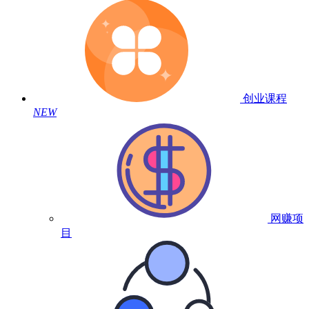
创业课程
NEW
网赚项
目