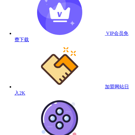
VIP会员
免
费下载
加盟网站
日
入2K