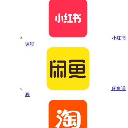
小红书
课程
闲鱼课
程