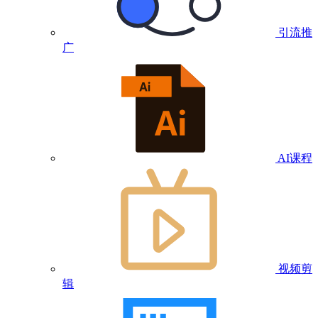
引流推
广
AI课程
视频剪
辑