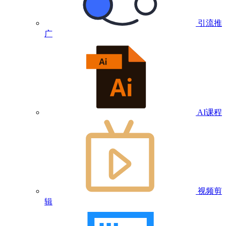
引流推
广
AI课程
视频剪
辑