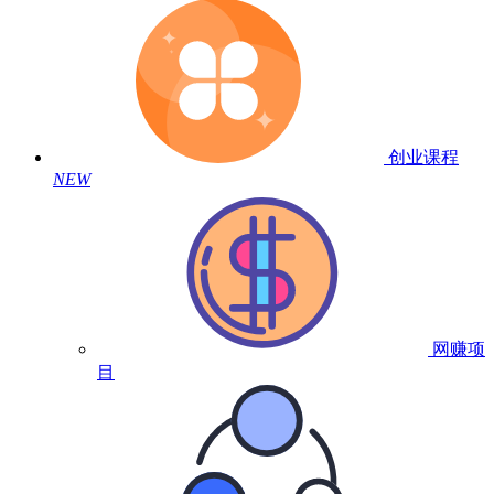
创业课程
NEW
网赚项
目