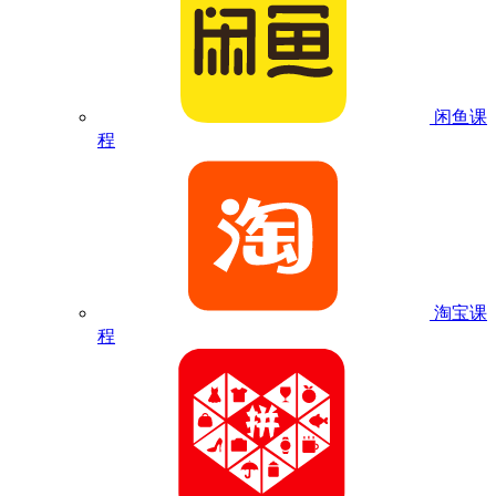
闲鱼课
程
淘宝课
程