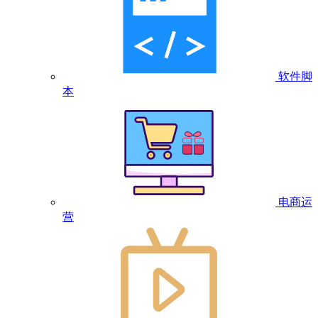
软件脚
本
电商运
营