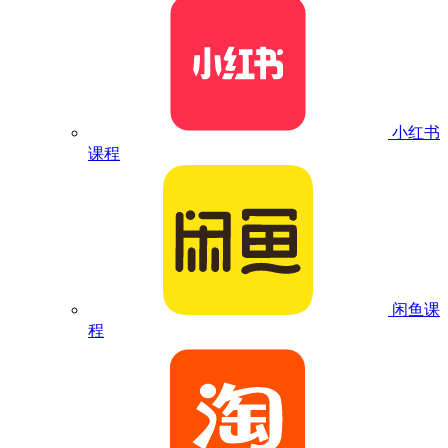
小红书
课程
闲鱼课
程