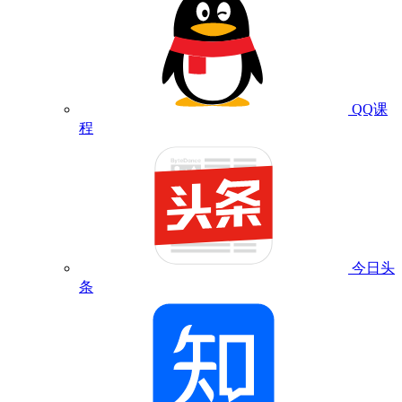
QQ课
程
今日头
条