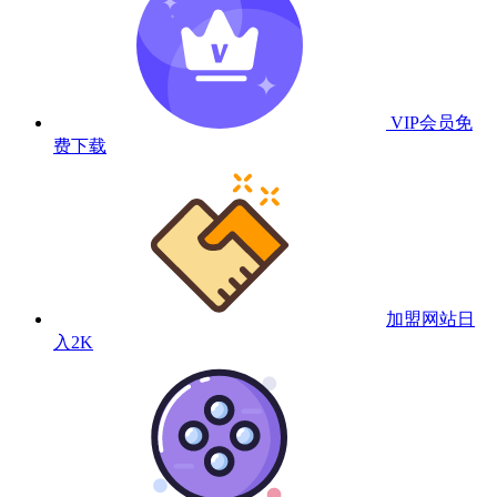
VIP会员
免
费下载
加盟网站
日
入2K