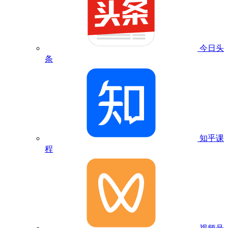
今日头
条
知乎课
程