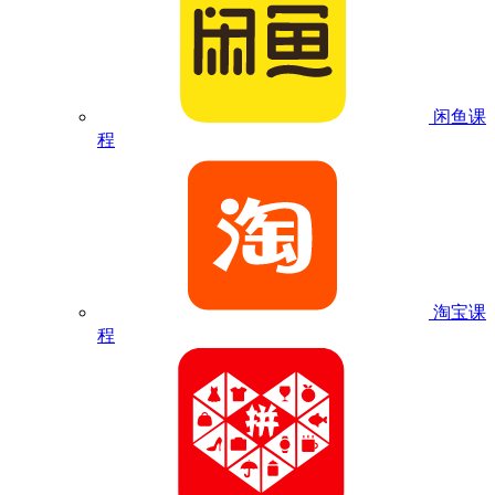
闲鱼课
程
淘宝课
程