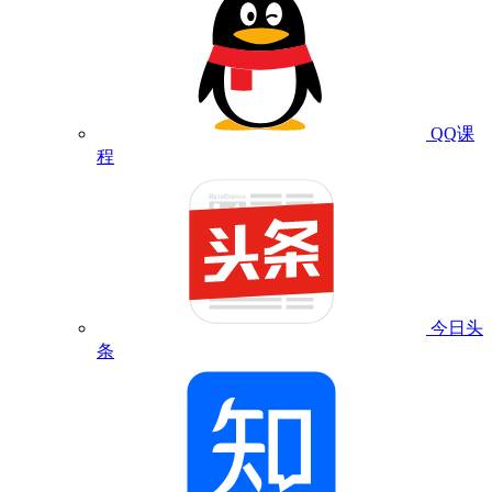
QQ课
程
今日头
条