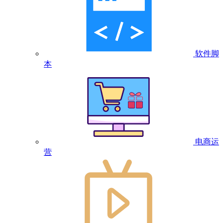
软件脚
本
电商运
营