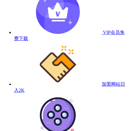
VIP会员
免
费下载
加盟网站
日
入2K