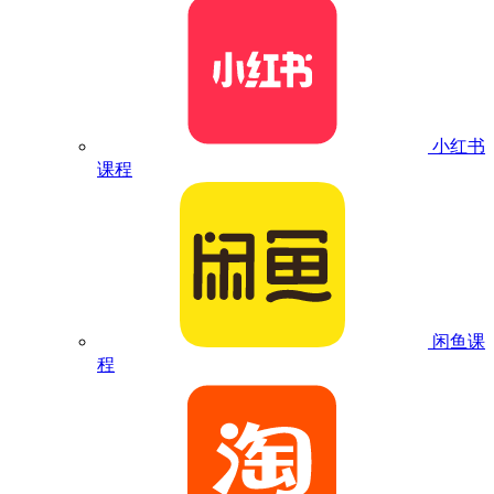
小红书
课程
闲鱼课
程