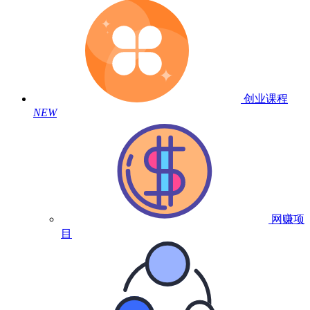
创业课程
NEW
网赚项
目