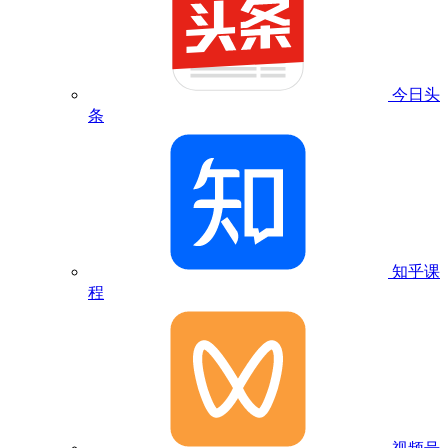
今日头
条
知乎课
程