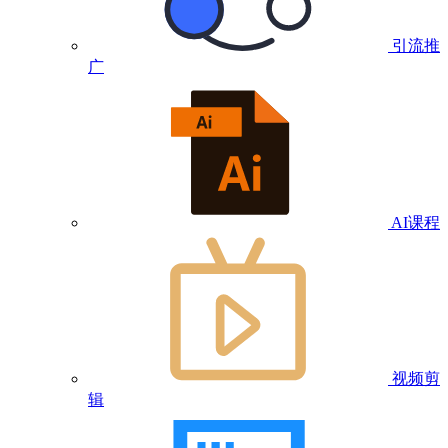
引流推
广
AI课程
视频剪
辑