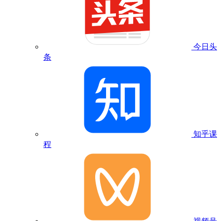
今日头
条
知乎课
程