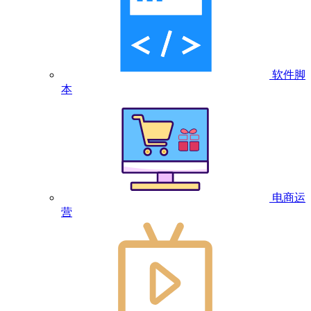
软件脚
本
电商运
营