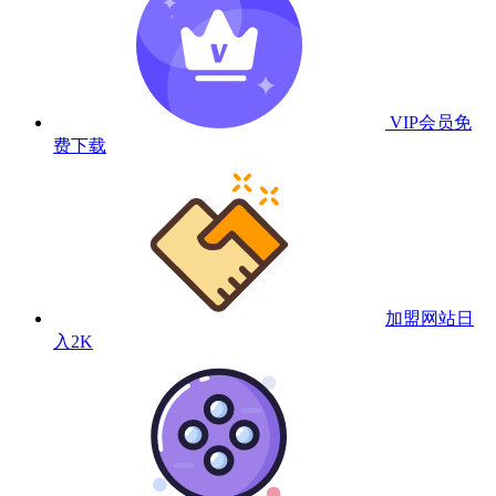
VIP会员
免
费下载
加盟网站
日
入2K