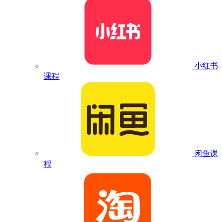
小红书
课程
闲鱼课
程