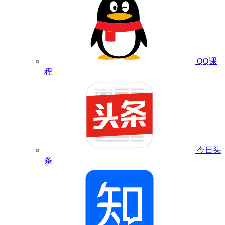
QQ课
程
今日头
条