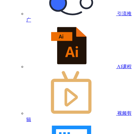
引流推
广
AI课程
视频剪
辑