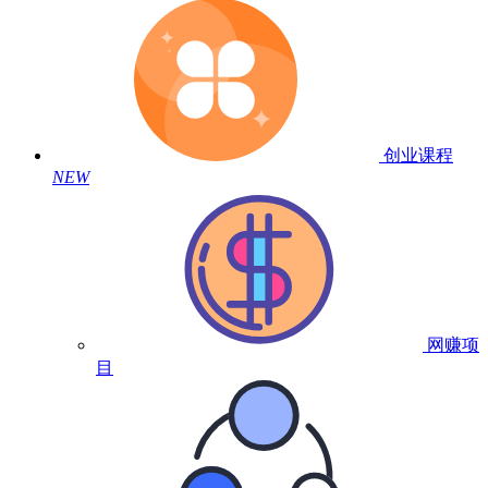
创业课程
NEW
网赚项
目