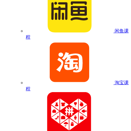
闲鱼课
程
淘宝课
程