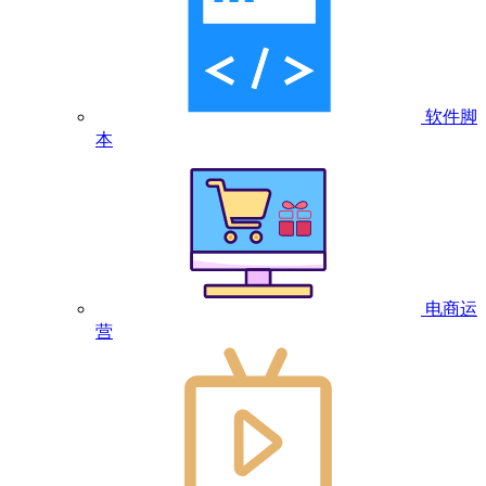
软件脚
本
电商运
营