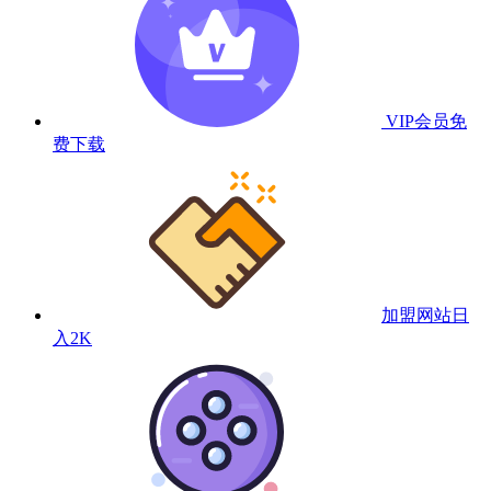
VIP会员
免
费下载
加盟网站
日
入2K