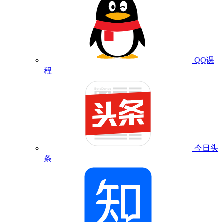
QQ课
程
今日头
条