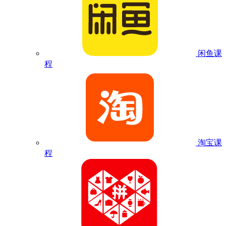
闲鱼课
程
淘宝课
程