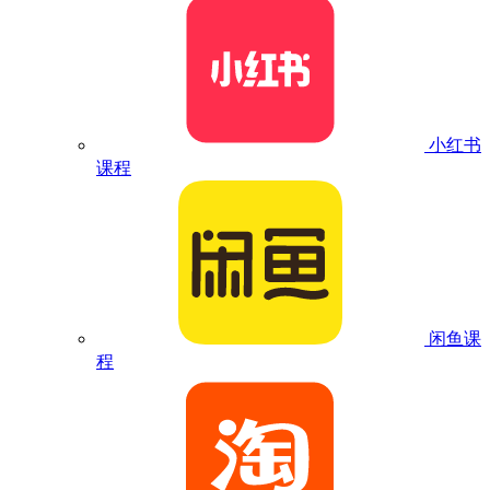
小红书
课程
闲鱼课
程