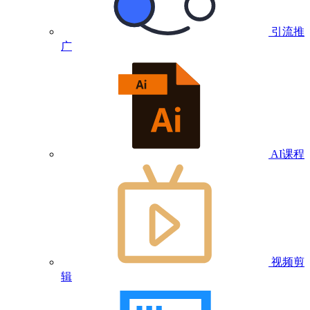
引流推
广
AI课程
视频剪
辑