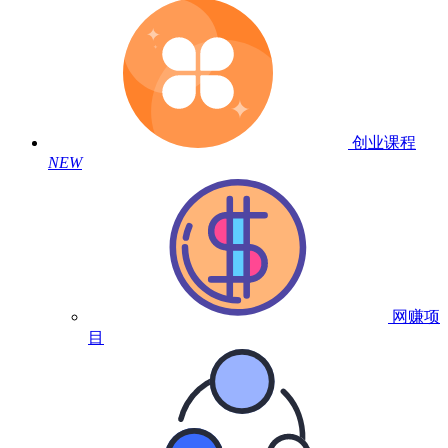
创业课程
NEW
网赚项
目