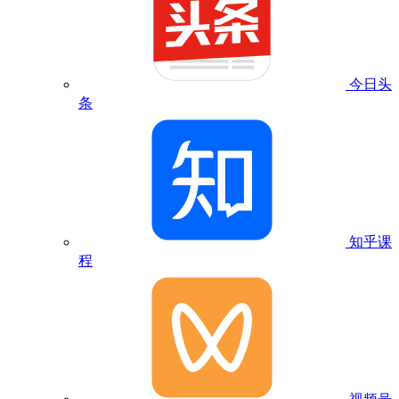
今日头
条
知乎课
程