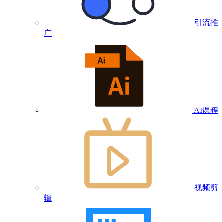
引流推
广
AI课程
视频剪
辑