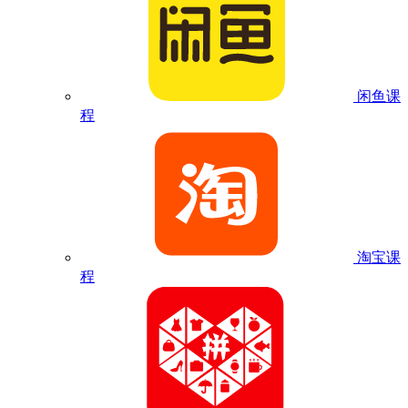
闲鱼课
程
淘宝课
程