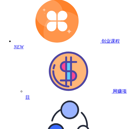
创业课程
NEW
网赚项
目