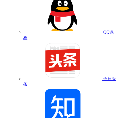
QQ课
程
今日头
条