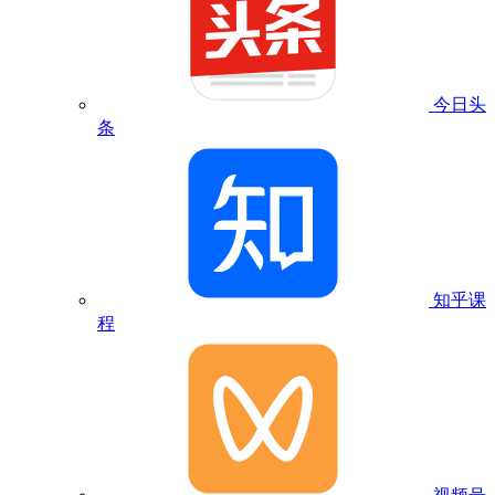
今日头
条
知乎课
程