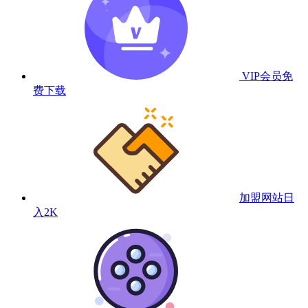
VIP会员
免
费下载
加盟网站
日
入2K