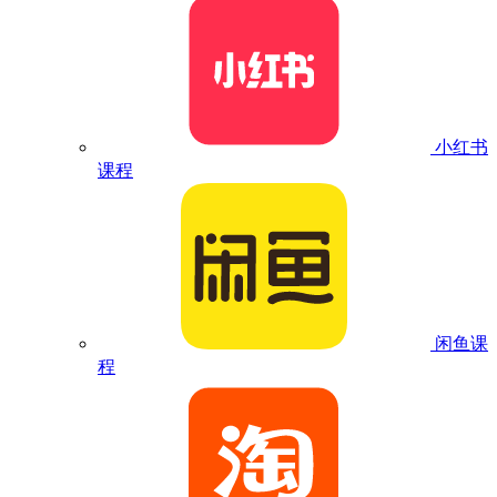
小红书
课程
闲鱼课
程