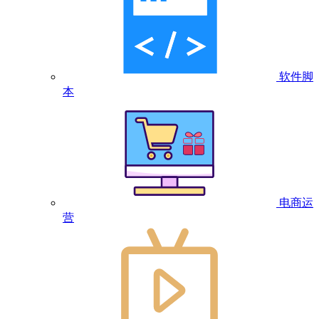
软件脚
本
电商运
营