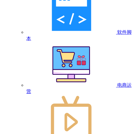
软件脚
本
电商运
营