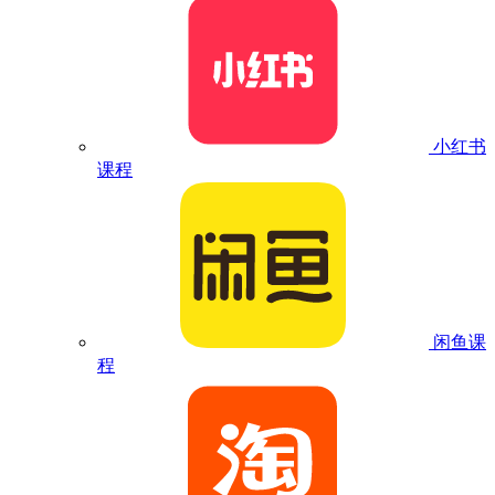
小红书
课程
闲鱼课
程