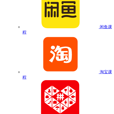
闲鱼课
程
淘宝课
程