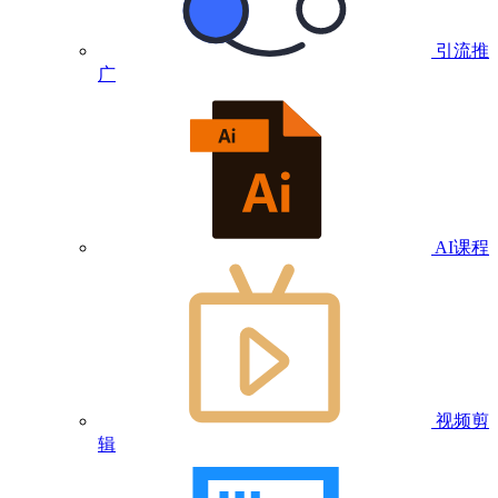
引流推
广
AI课程
视频剪
辑