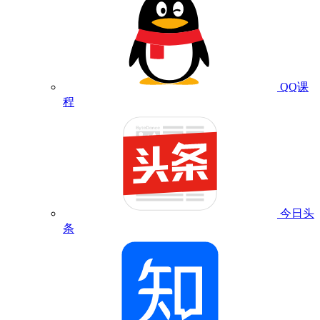
QQ课
程
今日头
条