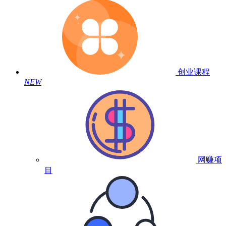
创业课程
NEW
网赚项
目