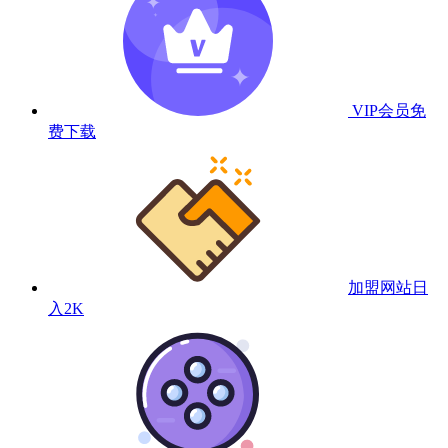
VIP会员
免
费下载
加盟网站
日
入2K