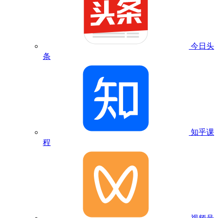
今日头
条
知乎课
程