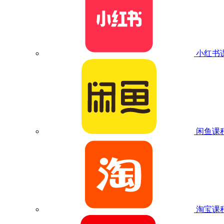
小红书
闲鱼课
淘宝课