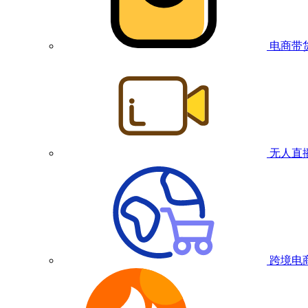
电商带
无人直
跨境电