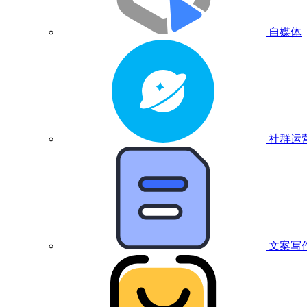
自媒体
社群运
文案写