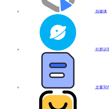
自媒体
社群运
文案写