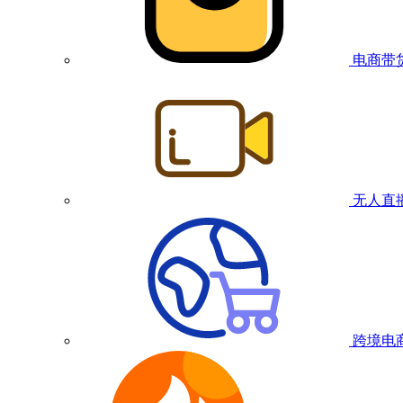
电商带
无人直
跨境电