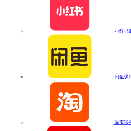
小红书
闲鱼课
淘宝课