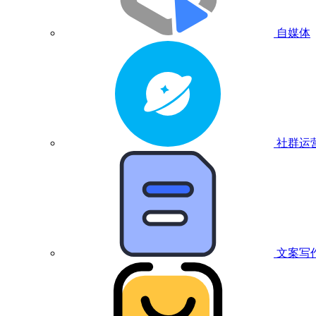
自媒体
社群运
文案写