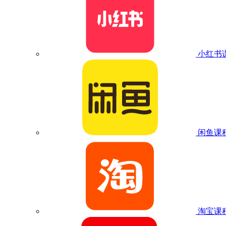
小红书
闲鱼课
淘宝课