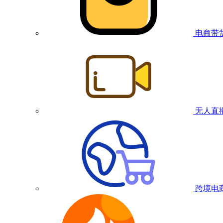
电商带
无人直
跨境电