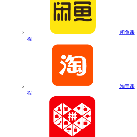
闲鱼课
程
淘宝课
程