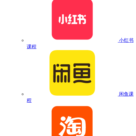
小红书
课程
闲鱼课
程