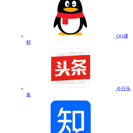
QQ课
程
今日头
条