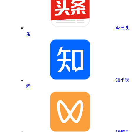
今日头
条
知乎课
程