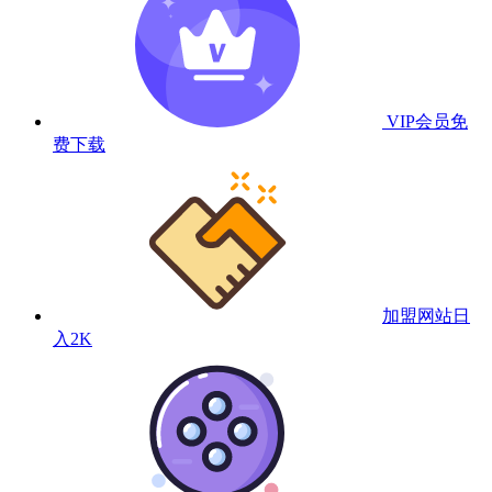
VIP会员
免
费下载
加盟网站
日
入2K