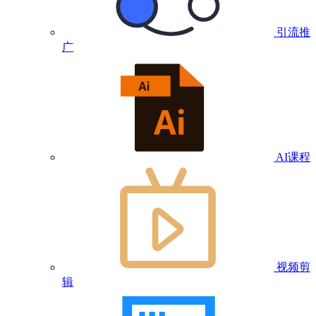
引流推
广
AI课程
视频剪
辑