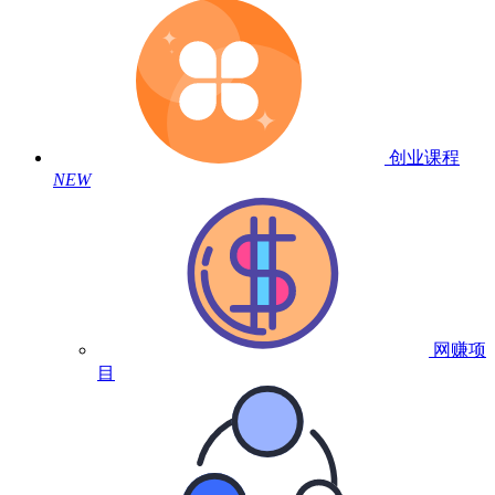
创业课程
NEW
网赚项
目