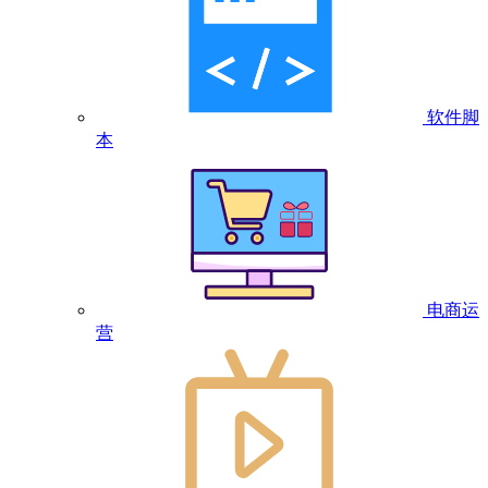
软件脚
本
电商运
营